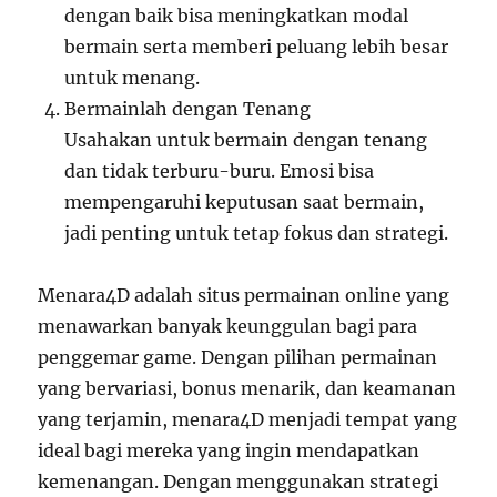
dengan baik bisa meningkatkan modal
bermain serta memberi peluang lebih besar
untuk menang.
Bermainlah dengan Tenang
Usahakan untuk bermain dengan tenang
dan tidak terburu-buru. Emosi bisa
mempengaruhi keputusan saat bermain,
jadi penting untuk tetap fokus dan strategi.
Menara4D adalah situs permainan online yang
menawarkan banyak keunggulan bagi para
penggemar game. Dengan pilihan permainan
yang bervariasi, bonus menarik, dan keamanan
yang terjamin, menara4D menjadi tempat yang
ideal bagi mereka yang ingin mendapatkan
kemenangan. Dengan menggunakan strategi