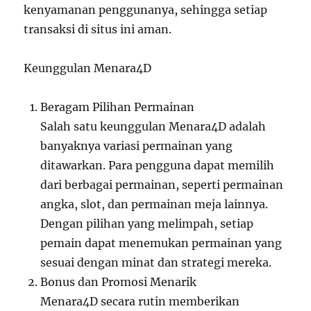
kenyamanan penggunanya, sehingga setiap
transaksi di situs ini aman.
Keunggulan Menara4D
Beragam Pilihan Permainan
Salah satu keunggulan Menara4D adalah
banyaknya variasi permainan yang
ditawarkan. Para pengguna dapat memilih
dari berbagai permainan, seperti permainan
angka, slot, dan permainan meja lainnya.
Dengan pilihan yang melimpah, setiap
pemain dapat menemukan permainan yang
sesuai dengan minat dan strategi mereka.
Bonus dan Promosi Menarik
Menara4D secara rutin memberikan