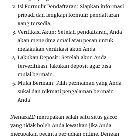
Isi Formulir Pendaftaran: Siapkan informasi
pribadi dan lengkapi formulir pendaftaran
yang tersedia.
Verifikasi Akun: Setelah pendaftaran, Anda
akan menerima email atau pesan untuk
melakukan verifikasi akun Anda.
Lakukan Deposit: Setelah akun Anda
terverifikasi, lakukan deposit agar bisa
mulai bermain.
Mulai Bermain: Pilih permainan yang Anda
sukai dan nikmati pengalaman bermain
Anda!
Menara4D merupakan salah satu situs gacor
yang tidak boleh Anda lewatkan jika Anda
merupakan pecinta perjudian online. Dengan