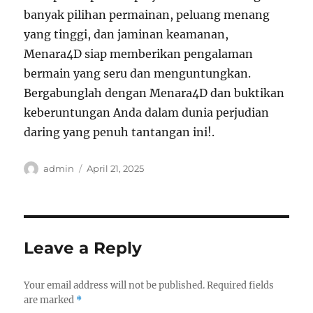
banyak pilihan permainan, peluang menang
yang tinggi, dan jaminan keamanan,
Menara4D siap memberikan pengalaman
bermain yang seru dan menguntungkan.
Bergabunglah dengan Menara4D dan buktikan
keberuntungan Anda dalam dunia perjudian
daring yang penuh tantangan ini!.
Author
Posted
admin
April 21, 2025
on
Leave a Reply
Your email address will not be published.
Required fields
are marked
*