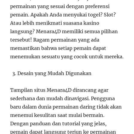
permainan yang sesuai dengan preferensi
pemain. Apakah Anda menyukai togel? Slot?
Atau lebih menikmati suasana kasino
langsung? Menara4D memiliki semua pilihan
tersebut! Ragam permainan yang ada
memastikan bahwa setiap pemain dapat
menemukan sesuatu yang cocok untuk mereka.
Desain yang Mudah Digunakan
Tampilan situs Menara4D dirancang agar
sederhana dan mudah dinavigasi. Pengguna
baru dalam dunia permainan daring tidak akan
menemui kesulitan saat mulai bermain.
Dengan panduan dan tutorial yang jelas,
pemain dapat langsung terjun ke permainan