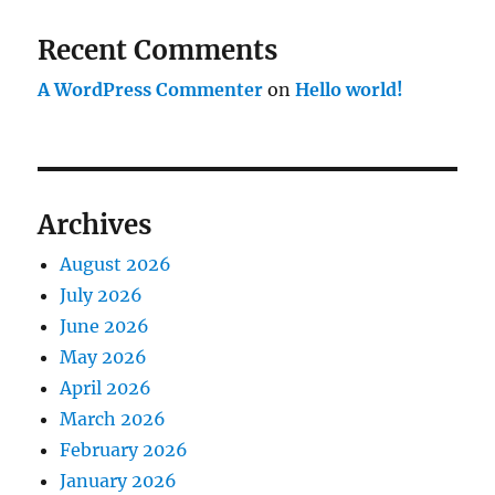
Recent Comments
A WordPress Commenter
on
Hello world!
Archives
August 2026
July 2026
June 2026
May 2026
April 2026
March 2026
February 2026
January 2026