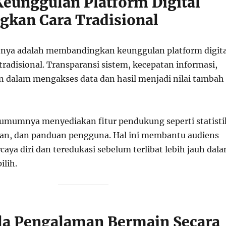
Keunggulan Platform Digital
gkan Cara Tradisional
tnya adalah membandingkan keunggulan platform digita
radisional. Transparansi sistem, kecepatan informasi,
 dalam mengakses data dan hasil menjadi nilai tambah
l umumnya menyediakan fitur pendukung seperti statisti
an, dan panduan pengguna. Hal ini membantu audiens
caya diri dan teredukasi sebelum terlibat lebih jauh dal
ilih.
a Pengalaman Bermain Secara