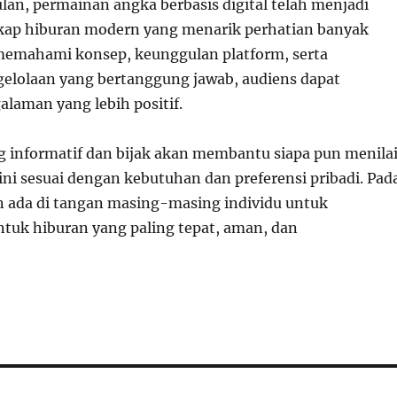
lan, permainan angka berbasis digital telah menjadi
skap hiburan modern yang menarik perhatian banyak
memahami konsep, keunggulan platform, serta
elolaan yang bertanggung jawab, audiens dapat
laman yang lebih positif.
 informatif dan bijak akan membantu siapa pun menila
ini sesuai dengan kebutuhan dan preferensi pribadi. Pad
an ada di tangan masing-masing individu untuk
uk hiburan yang paling tepat, aman, dan