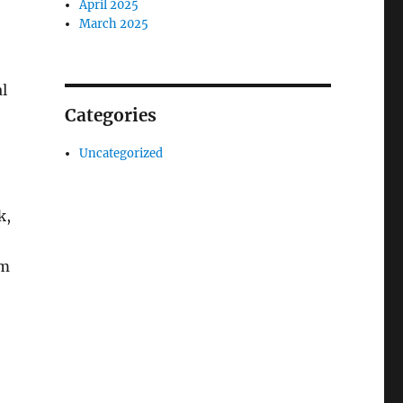
April 2025
March 2025
l
Categories
Uncategorized
k,
am