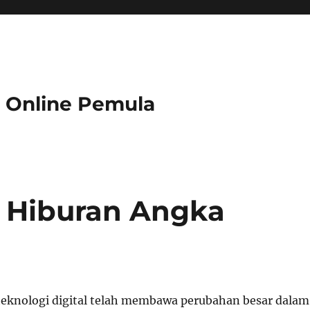
r Online Pemula
 Hiburan Angka
eknologi digital telah membawa perubahan besar dalam