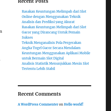
Recent Posts
Rasakan Keuntungan Melimpah dari Slot
Online dengan Menggunakan Teknik
Analisis dan Prediksi yang Akurat
Rasakan Keuntungan Melimpah dari Slot
an
Gacor yang Dirancang Untuk Pemain
Sukses
Teknik Menganalisis Pola Pergerakan
Angka Togel Gacor Secara Mendalam
Keuntungan Menggunakan Aplikasi Mobile
untuk Bermain Slot Digital
n
Analisis Statistik Menunjukkan Mesin Slot
Tertentu Lebih Stabil
Recent Comments
A WordPress Commenter
on
Hello world!