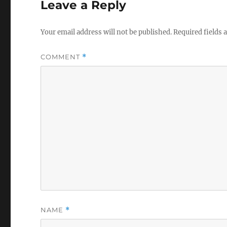
Leave a Reply
Your email address will not be published.
Required fields
COMMENT
*
NAME
*