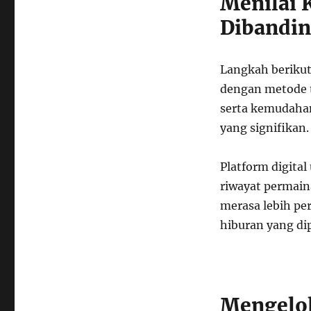
Menilai 
Dibandin
Langkah beriku
dengan metode t
serta kemudahan
yang signifikan.
Platform digita
riwayat permain
merasa lebih per
hiburan yang dip
Mengelol