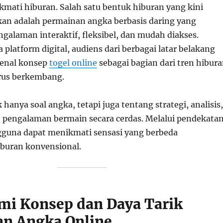
kmati hiburan. Salah satu bentuk hiburan yang kini
kan adalah permainan angka berbasis daring yang
alaman interaktif, fleksibel, dan mudah diakses.
platform digital, audiens dari berbagai latar belakang
genal konsep
togel online
sebagai bagian dari tren hibur
rus berkembang.
k hanya soal angka, tetapi juga tentang strategi, analisis,
 pengalaman bermain secara cerdas. Melalui pendekata
gguna dapat menikmati sensasi yang berbeda
buran konvensional.
i Konsep dan Daya Tarik
n Angka Online