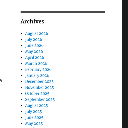
Archives
August 2026
July 2026
June 2026
May 2026
April 2026
March 2026
February 2026
January 2026
a
December 2025
November 2025
October 2025
September 2025
August 2025
July 2025
June 2025
May 2025