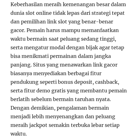
Keberhasilan meraih kemenangan besar dalam
dunia slot online tidak lepas dari strategi tepat
dan pemilihan link slot yang benar-benar
gacor. Pemain harus mampu memanfaatkan
waktu bermain saat peluang sedang tinggi,
serta mengatur modal dengan bijak agar tetap
bisa menikmati permainan dalam jangka
panjang. Situs yang menawarkan link gacor
biasanya menyediakan berbagai fitur
pendukung seperti bonus deposit, cashback,
serta fitur demo gratis yang membantu pemain
berlatih sebelum bermain taruhan nyata.
Dengan demikian, pengalaman bermain
menjadi lebih menyenangkan dan peluang
meraih jackpot semakin terbuka lebar setiap
waktu.