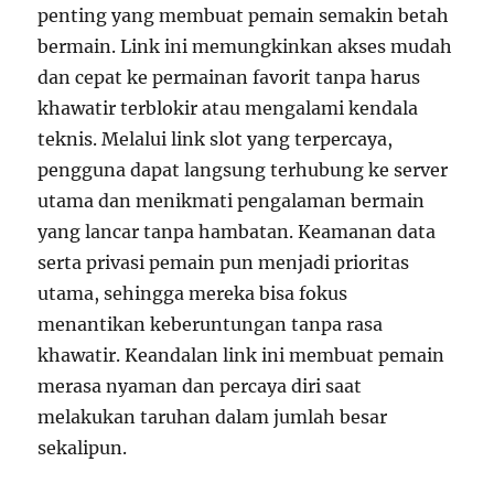
penting yang membuat pemain semakin betah
bermain. Link ini memungkinkan akses mudah
dan cepat ke permainan favorit tanpa harus
khawatir terblokir atau mengalami kendala
teknis. Melalui link slot yang terpercaya,
pengguna dapat langsung terhubung ke server
utama dan menikmati pengalaman bermain
yang lancar tanpa hambatan. Keamanan data
serta privasi pemain pun menjadi prioritas
utama, sehingga mereka bisa fokus
menantikan keberuntungan tanpa rasa
khawatir. Keandalan link ini membuat pemain
merasa nyaman dan percaya diri saat
melakukan taruhan dalam jumlah besar
sekalipun.