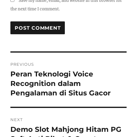
Save my name, email, and website in this browser for
the next time I comment.
Post
PREVIOUS
navigation
Peran Teknologi Voice
Previous
post:
Recognition dalam
Pengalaman di Situs Gacor
NEXT
Demo Slot Mahjong Hitam PG
Next