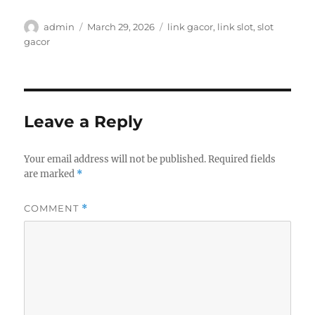
Author
Posted
Tags
admin
March 29, 2026
link gacor
,
link slot
,
slot
on
gacor
Leave a Reply
Your email address will not be published.
Required fields
are marked
*
COMMENT
*