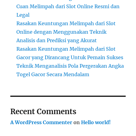
Cuan Melimpah dari Slot Online Resmi dan
Legal
Rasakan Keuntungan Melimpah dari Slot
Online dengan Menggunakan Teknik
Analisis dan Prediksi yang Akurat
Rasakan Keuntungan Melimpah dari Slot
Gacor yang Dirancang Untuk Pemain Sukses
Teknik Menganalisis Pola Pergerakan Angka
Togel Gacor Secara Mendalam
Recent Comments
A WordPress Commenter
on
Hello world!