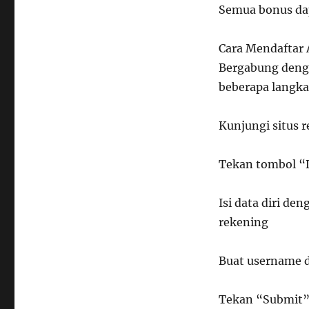
Semua bonus da
Cara Mendaftar 
Bergabung deng
beberapa langk
Kunjungi situs 
Tekan tombol “
Isi data diri de
rekening
Buat username 
Tekan “Submit”