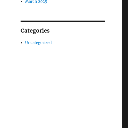
March 2025
Categories
Uncategorized