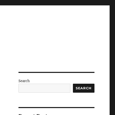
Search
SEARCH