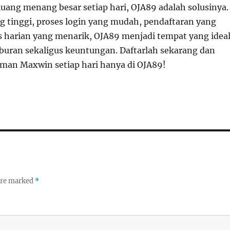
ang menang besar setiap hari, OJA89 adalah solusinya.
 tinggi, proses login yang mudah, pendaftaran yang
s harian yang menarik, OJA89 menjadi tempat yang idea
buran sekaligus keuntungan. Daftarlah sekarang dan
man Maxwin setiap hari hanya di OJA89!
 are marked
*