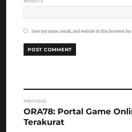
WEBSITE
Save my name, email, and website in this browser for
Post
PREVIOUS
navigation
ORA78: Portal Game Onli
Previous
post:
Terakurat