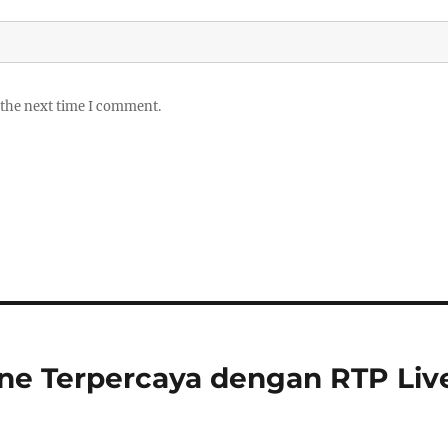
 the next time I comment.
ne Terpercaya dengan RTP Liv