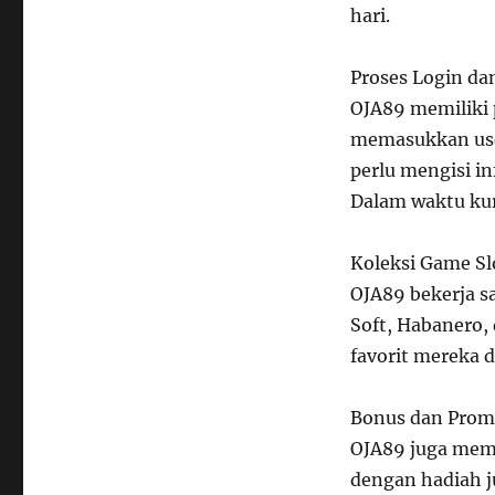
hari.
Proses Login da
OJA89 memiliki 
memasukkan use
perlu mengisi in
Dalam waktu kur
Koleksi Game Sl
OJA89 bekerja s
Soft, Habanero,
favorit mereka da
Bonus dan Promo
OJA89 juga memb
dengan hadiah 