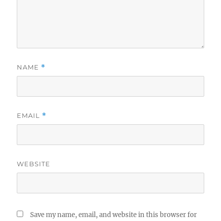
NAME
*
EMAIL
*
WEBSITE
Save my name, email, and website in this browser for