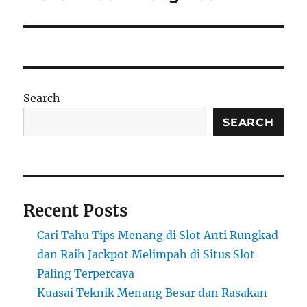
Search
SEARCH
Recent Posts
Cari Tahu Tips Menang di Slot Anti Rungkad
dan Raih Jackpot Melimpah di Situs Slot
Paling Terpercaya
Kuasai Teknik Menang Besar dan Rasakan