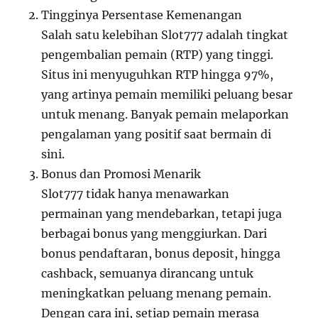
Tingginya Persentase Kemenangan
Salah satu kelebihan Slot777 adalah tingkat
pengembalian pemain (RTP) yang tinggi.
Situs ini menyuguhkan RTP hingga 97%,
yang artinya pemain memiliki peluang besar
untuk menang. Banyak pemain melaporkan
pengalaman yang positif saat bermain di
sini.
Bonus dan Promosi Menarik
Slot777 tidak hanya menawarkan
permainan yang mendebarkan, tetapi juga
berbagai bonus yang menggiurkan. Dari
bonus pendaftaran, bonus deposit, hingga
cashback, semuanya dirancang untuk
meningkatkan peluang menang pemain.
Dengan cara ini, setiap pemain merasa