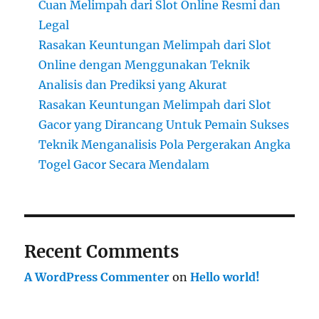
Cuan Melimpah dari Slot Online Resmi dan
Legal
Rasakan Keuntungan Melimpah dari Slot
Online dengan Menggunakan Teknik
Analisis dan Prediksi yang Akurat
Rasakan Keuntungan Melimpah dari Slot
Gacor yang Dirancang Untuk Pemain Sukses
Teknik Menganalisis Pola Pergerakan Angka
Togel Gacor Secara Mendalam
Recent Comments
A WordPress Commenter
on
Hello world!