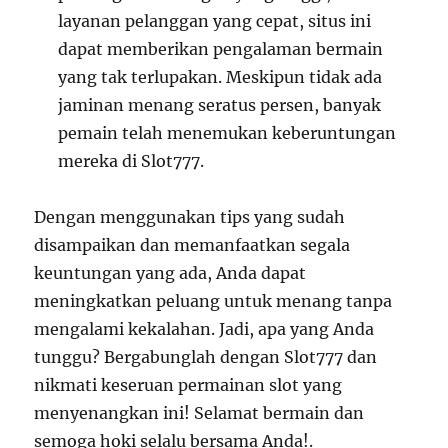
layanan pelanggan yang cepat, situs ini
dapat memberikan pengalaman bermain
yang tak terlupakan. Meskipun tidak ada
jaminan menang seratus persen, banyak
pemain telah menemukan keberuntungan
mereka di Slot777.
Dengan menggunakan tips yang sudah
disampaikan dan memanfaatkan segala
keuntungan yang ada, Anda dapat
meningkatkan peluang untuk menang tanpa
mengalami kekalahan. Jadi, apa yang Anda
tunggu? Bergabunglah dengan Slot777 dan
nikmati keseruan permainan slot yang
menyenangkan ini! Selamat bermain dan
semoga hoki selalu bersama Anda!.