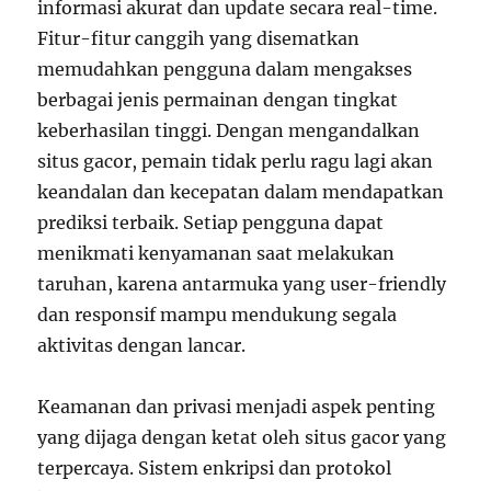
informasi akurat dan update secara real-time.
Fitur-fitur canggih yang disematkan
memudahkan pengguna dalam mengakses
berbagai jenis permainan dengan tingkat
keberhasilan tinggi. Dengan mengandalkan
situs gacor, pemain tidak perlu ragu lagi akan
keandalan dan kecepatan dalam mendapatkan
prediksi terbaik. Setiap pengguna dapat
menikmati kenyamanan saat melakukan
taruhan, karena antarmuka yang user-friendly
dan responsif mampu mendukung segala
aktivitas dengan lancar.
Keamanan dan privasi menjadi aspek penting
yang dijaga dengan ketat oleh situs gacor yang
terpercaya. Sistem enkripsi dan protokol