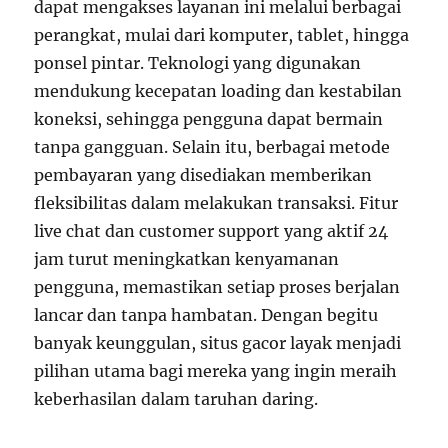
dapat mengakses layanan ini melalui berbagai
perangkat, mulai dari komputer, tablet, hingga
ponsel pintar. Teknologi yang digunakan
mendukung kecepatan loading dan kestabilan
koneksi, sehingga pengguna dapat bermain
tanpa gangguan. Selain itu, berbagai metode
pembayaran yang disediakan memberikan
fleksibilitas dalam melakukan transaksi. Fitur
live chat dan customer support yang aktif 24
jam turut meningkatkan kenyamanan
pengguna, memastikan setiap proses berjalan
lancar dan tanpa hambatan. Dengan begitu
banyak keunggulan, situs gacor layak menjadi
pilihan utama bagi mereka yang ingin meraih
keberhasilan dalam taruhan daring.