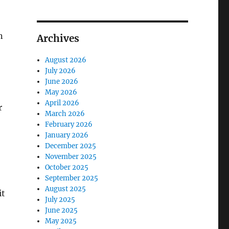
n
Archives
August 2026
July 2026
June 2026
May 2026
April 2026
r
March 2026
February 2026
January 2026
December 2025
November 2025
October 2025
September 2025
August 2025
it
July 2025
June 2025
May 2025