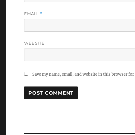
EMAIL
*
WEBSITE
Save my name, email, and website in this browser for