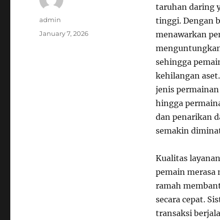
taruhan daring
Author
admin
tinggi. Dengan b
Posted
January 7, 2026
menawarkan pen
on
menguntungkan. 
sehingga pemai
kehilangan aset.
jenis permainan 
hingga permain
dan penarikan d
semakin diminat
Kualitas layanan
pemain merasa n
ramah membantu
secara cepat. S
transaksi berjal