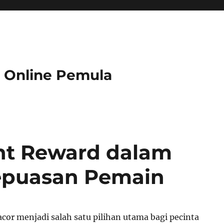
r Online Pemula
nt Reward dalam
epuasan Pemain
acor menjadi salah satu pilihan utama bagi pecinta