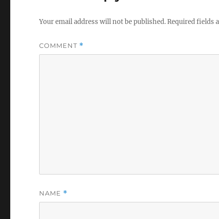
Your email address will not be published.
Required fields
COMMENT
*
NAME
*