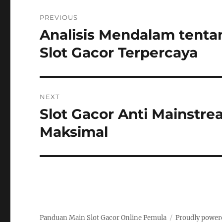
Post
PREVIOUS
navigation
Analisis Mendalam tentan
Previous
post:
Slot Gacor Terpercaya
NEXT
Slot Gacor Anti Mainstr
Next
post:
Maksimal
Panduan Main Slot Gacor Online Pemula
Proudly power