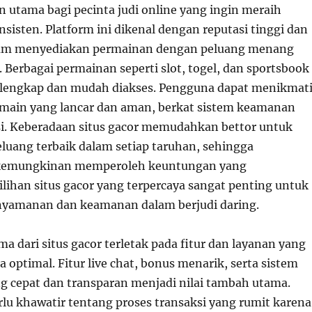
an utama bagi pecinta judi online yang ingin meraih
isten. Platform ini dikenal dengan reputasi tinggi dan
am menyediakan permainan dengan peluang menang
. Berbagai permainan seperti slot, togel, dan sportsbook
a lengkap dan mudah diakses. Pengguna dapat menikmat
main yang lancar dan aman, berkat sistem keamanan
si. Keberadaan situs gacor memudahkan bettor untuk
uang terbaik dalam setiap taruhan, sehingga
kemungkinan memperoleh keuntungan yang
ilihan situs gacor yang terpercaya sangat penting untuk
yamanan dan keamanan dalam berjudi daring.
 dari situs gacor terletak pada fitur dan layanan yang
a optimal. Fitur live chat, bonus menarik, serta sistem
 cepat dan transparan menjadi nilai tambah utama.
rlu khawatir tentang proses transaksi yang rumit karena