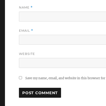
NAME
*
EMAIL
*
WEBSITE
Save my name, email, and website in this browser for