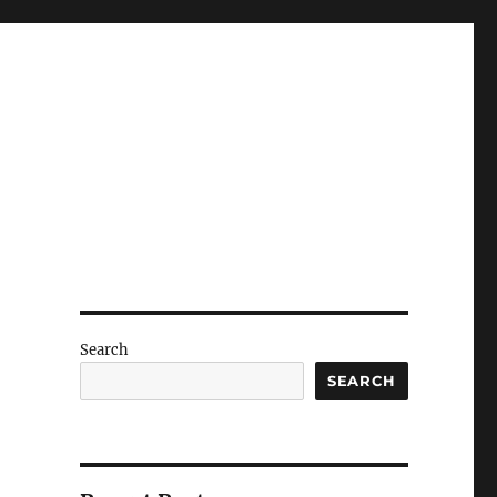
Search
SEARCH