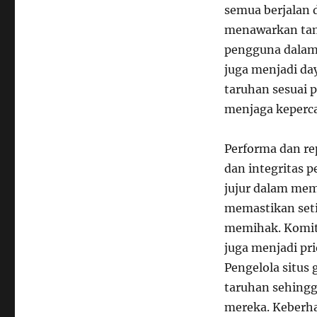
semua berjalan d
menawarkan tam
pengguna dalam
juga menjadi day
taruhan sesuai 
menjaga keperca
Performa dan rep
dan integritas p
jujur dalam mem
memastikan seti
memihak. Komit
juga menjadi pr
Pengelola situs
taruhan sehing
mereka. Keberha