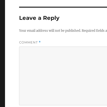
Leave a Reply
Your email address will not be published.
Required fields
COMMENT
*