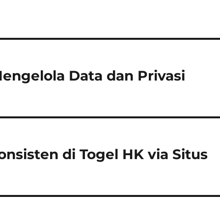
engelola Data dan Privasi
sisten di Togel HK via Situs