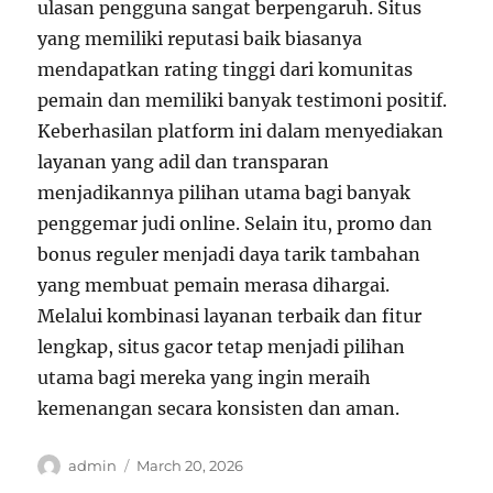
ulasan pengguna sangat berpengaruh. Situs
yang memiliki reputasi baik biasanya
mendapatkan rating tinggi dari komunitas
pemain dan memiliki banyak testimoni positif.
Keberhasilan platform ini dalam menyediakan
layanan yang adil dan transparan
menjadikannya pilihan utama bagi banyak
penggemar judi online. Selain itu, promo dan
bonus reguler menjadi daya tarik tambahan
yang membuat pemain merasa dihargai.
Melalui kombinasi layanan terbaik dan fitur
lengkap, situs gacor tetap menjadi pilihan
utama bagi mereka yang ingin meraih
kemenangan secara konsisten dan aman.
Author
Posted
admin
March 20, 2026
on