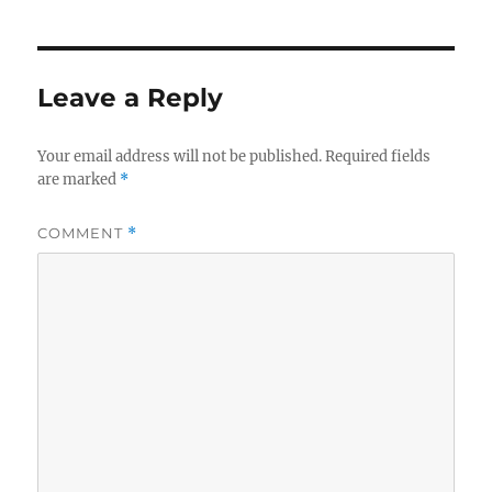
Leave a Reply
Your email address will not be published.
Required fields
are marked
*
COMMENT
*