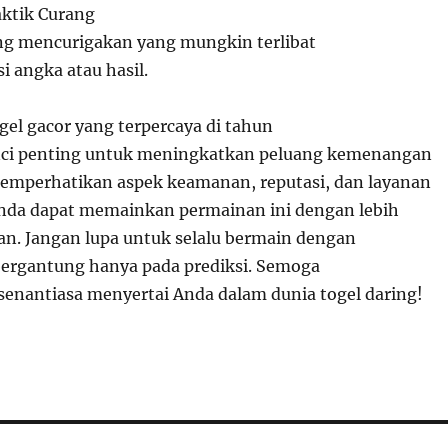
aktik Curang
ang mencurigakan yang mungkin terlibat
i angka atau hasil.
gel gacor yang terpercaya di tahun
nci penting untuk meningkatkan peluang kemenangan
emperhatikan aspek keamanan, reputasi, dan layanan
Anda dapat memainkan permainan ini dengan lebih
. Jangan lupa untuk selalu bermain dengan
 bergantung hanya pada prediksi. Semoga
enantiasa menyertai Anda dalam dunia togel daring!