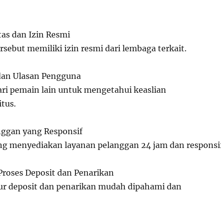
tas dan Izin Resmi
ersebut memiliki izin resmi dari lembaga terkait.
dan Ulasan Pengguna
dari pemain lain untuk mengetahui keaslian
tus.
nggan yang Responsif
yang menyediakan layanan pelanggan 24 jam dan responsif
Proses Deposit dan Penarikan
ur deposit dan penarikan mudah dipahami dan