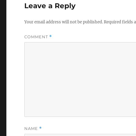
Leave a Reply
Your email address will not be published.
Required fields
COMMENT
*
NAME
*