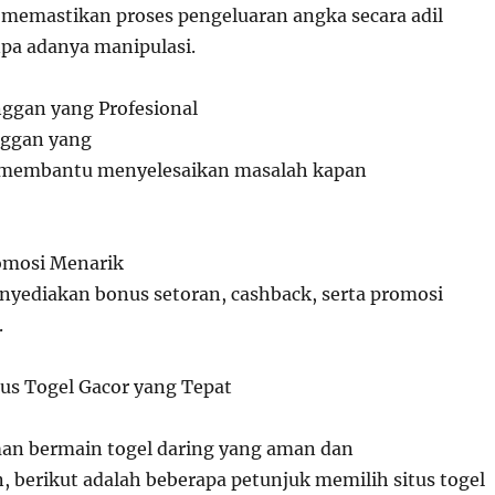
a memastikan proses pengeluaran angka secara adil
npa adanya manipulasi.
nggan yang Profesional
ggan yang
t membantu menyelesaikan masalah kapan
omosi Menarik
enyediakan bonus setoran, cashback, serta promosi
.
tus Togel Gacor yang Tepat
an bermain togel daring yang aman dan
berikut adalah beberapa petunjuk memilih situs togel