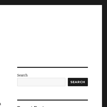
Search
SEARCH
h