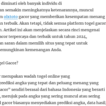
 diminati oleh banyak individu di
gan semakin meningkatnya ketenarannya, muncul
rm
olxtoto
gacor yang memberikan kesempatan menang
n terbaik. Akan tetapi, tidak semua platform togel gacor
. Artikel ini akan menjelaskan secara rinci mengenai
acor terpercaya dan terbaik untuk tahun 2024,
n saran dalam memilih situs yang tepat untuk
kemungkinan kemenangan Anda.
gel Gacor?
or merupakan wadah togel online yang
prediksi angka yang tepat dan peluang menang yang
“gacor” sendiri berasal dari bahasa Indonesia yang berarti
, merujuk pada angka yang sering muncul atau sering
el gacor biasanya menyediakan prediksi angka, data hasil