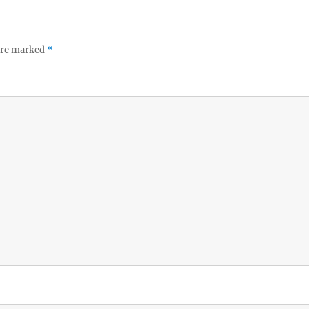
 are marked
*