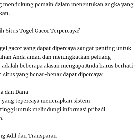
ang mendukung pemain dalam menentukan angka yang
kan.
 Situs Togel Gacor Terpercaya?
ogel gacor yang dapat dipercaya sangat penting untuk
uhan Anda aman dan meningkatkan peluang
 adalah beberapa alasan mengapa Anda harus berhati-
h situs yang benar-benar dapat dipercaya:
ta dan Dana
or yang tepercaya menerapkan sistem
inggi untuk melindungi informasi pribadi
n.
ng Adil dan Transparan