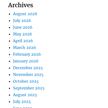
Archives
August 2026
July 2026
June 2026
May 2026
April 2026
March 2026
February 2026
January 2026
December 2025
November 2025
October 2025
September 2025
August 2025
July 2025