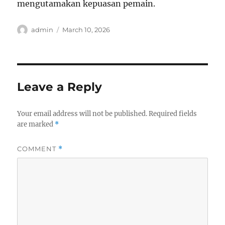
mengutamakan kepuasan pemain.
Author
Posted
admin
March 10, 2026
on
Leave a Reply
Your email address will not be published.
Required fields
are marked
*
COMMENT
*