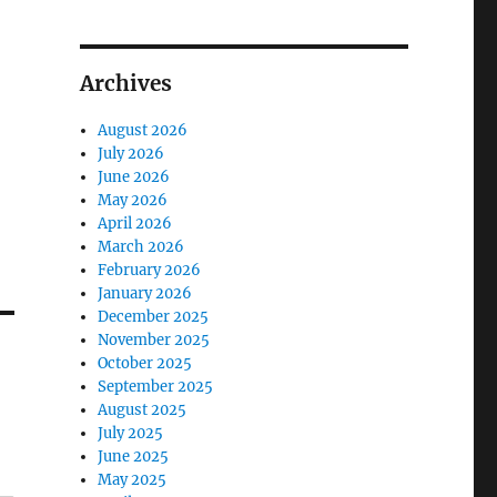
Archives
August 2026
July 2026
June 2026
May 2026
April 2026
March 2026
February 2026
January 2026
December 2025
November 2025
October 2025
September 2025
August 2025
July 2025
June 2025
May 2025