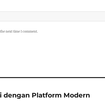
 the next time I comment.
Ini dengan Platform Modern