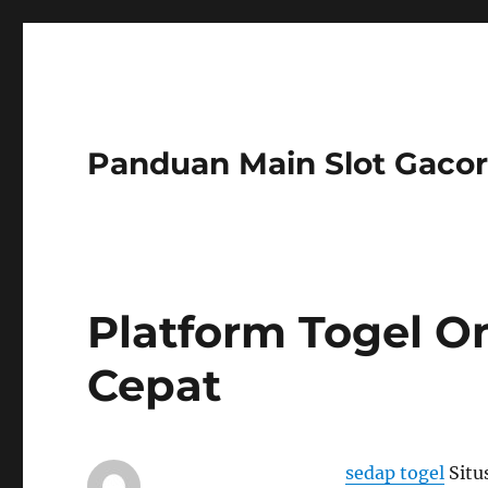
Panduan Main Slot Gaco
Platform Togel O
Cepat
sedap togel
Situs