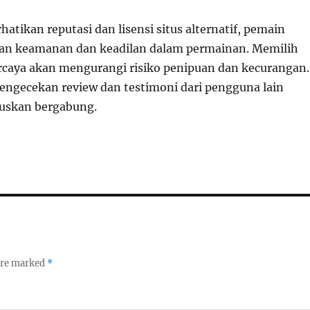
tikan reputasi dan lisensi situs alternatif, pemain
an keamanan dan keadilan dalam permainan. Memilih
ercaya akan mengurangi risiko penipuan dan kecurangan.
pengecekan review dan testimoni dari pengguna lain
skan bergabung.
 are marked
*