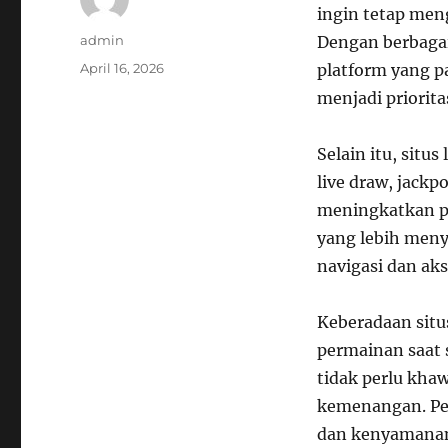
ingin tetap men
Author
admin
Dengan berbagai
Posted
April 16, 2026
platform yang p
on
menjadi priorita
Selain itu, situs
live draw, jack
meningkatkan p
yang lebih men
navigasi dan ak
Keberadaan situ
permainan saat
tidak perlu kha
kemenangan. Pera
dan kenyamanan 