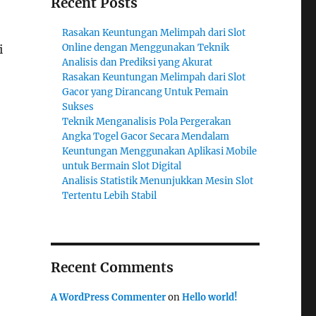
Recent Posts
Rasakan Keuntungan Melimpah dari Slot
Online dengan Menggunakan Teknik
i
Analisis dan Prediksi yang Akurat
Rasakan Keuntungan Melimpah dari Slot
Gacor yang Dirancang Untuk Pemain
Sukses
Teknik Menganalisis Pola Pergerakan
Angka Togel Gacor Secara Mendalam
Keuntungan Menggunakan Aplikasi Mobile
untuk Bermain Slot Digital
Analisis Statistik Menunjukkan Mesin Slot
Tertentu Lebih Stabil
Recent Comments
A WordPress Commenter
on
Hello world!