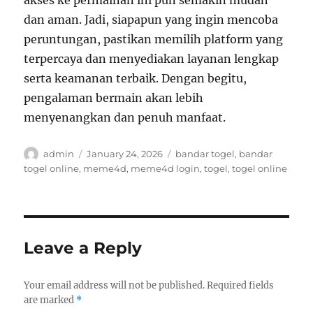
akses ke permainan ini pun semakin mudah
dan aman. Jadi, siapapun yang ingin mencoba
peruntungan, pastikan memilih platform yang
terpercaya dan menyediakan layanan lengkap
serta keamanan terbaik. Dengan begitu,
pengalaman bermain akan lebih
menyenangkan dan penuh manfaat.
Author
Posted
Tags
admin
January 24, 2026
bandar togel
,
bandar
on
togel online
,
meme4d
,
meme4d login
,
togel
,
togel online
Leave a Reply
Your email address will not be published.
Required fields
are marked
*