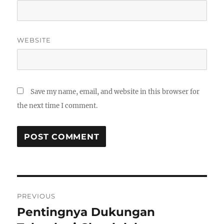
WEBSITE
Save my name, email, and website in this browser for
the next time I comment.
Post
PREVIOUS
navigation
Pentingnya Dukungan
Previous