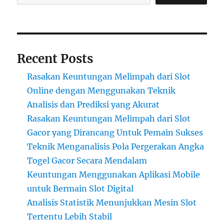
Recent Posts
Rasakan Keuntungan Melimpah dari Slot
Online dengan Menggunakan Teknik
Analisis dan Prediksi yang Akurat
Rasakan Keuntungan Melimpah dari Slot
Gacor yang Dirancang Untuk Pemain Sukses
Teknik Menganalisis Pola Pergerakan Angka
Togel Gacor Secara Mendalam
Keuntungan Menggunakan Aplikasi Mobile
untuk Bermain Slot Digital
Analisis Statistik Menunjukkan Mesin Slot
Tertentu Lebih Stabil