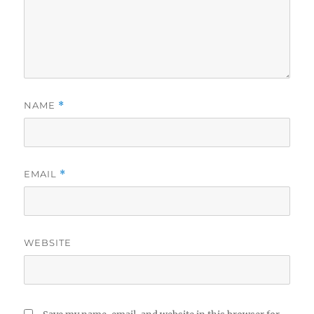
NAME
*
EMAIL
*
WEBSITE