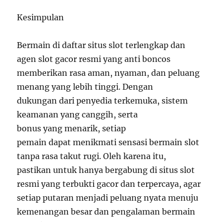
Kesimpulan
Bermain di daftar situs slot terlengkap dan
agen slot gacor resmi yang anti boncos
memberikan rasa aman, nyaman, dan peluang
menang yang lebih tinggi. Dengan
dukungan dari penyedia terkemuka, sistem
keamanan yang canggih, serta
bonus yang menarik, setiap
pemain dapat menikmati sensasi bermain slot
tanpa rasa takut rugi. Oleh karena itu,
pastikan untuk hanya bergabung di situs slot
resmi yang terbukti gacor dan terpercaya, agar
setiap putaran menjadi peluang nyata menuju
kemenangan besar dan pengalaman bermain