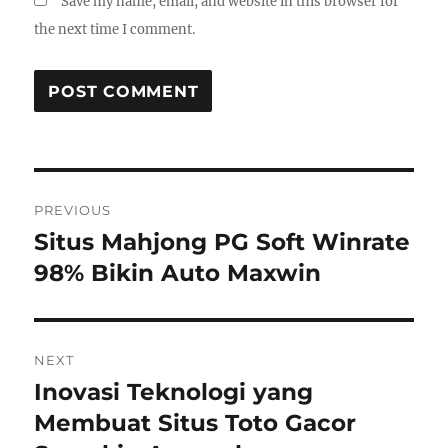
Save my name, email, and website in this browser for
the next time I comment.
Post
PREVIOUS
navigation
Situs Mahjong PG Soft Winrate
Previous
post:
98% Bikin Auto Maxwin
NEXT
Inovasi Teknologi yang
Next
post:
Membuat Situs Toto Gacor