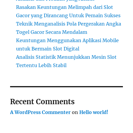
Rasakan Keuntungan Melimpah dari Slot
Gacor yang Dirancang Untuk Pemain Sukses
Teknik Menganalisis Pola Pergerakan Angka
Togel Gacor Secara Mendalam
Keuntungan Menggunakan Aplikasi Mobile
untuk Bermain Slot Digital
Analisis Statistik Menunjukkan Mesin Slot
Tertentu Lebih Stabil
Recent Comments
A WordPress Commenter
on
Hello world!