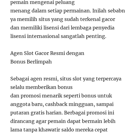
pemain mengenai peluang
menang dalam setiap permainan. Inilah sebabn
ya memilih situs yang sudah terkenal gacor
dan memiliki lisensi dari lembaga penyedia
lisensi internasional sangatlah penting.
Agen Slot Gacor Resmi dengan
Bonus Berlimpah
Sebagai agen resmi, situs slot yang terpercaya
selalu memberikan bonus
dan promosi menarik seperti bonus untuk
anggota baru, cashback mingguan, sampai
putaran gratis harian. Berbagai promosi ini
dirancang agar pemain dapat bermain lebih
lama tanpa khawatir saldo mereka cepat