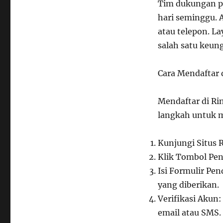
Tim dukungan pe
hari seminggu. 
atau telepon. L
salah satu keun
Cara Mendaftar 
Mendaftar di Ri
langkah untuk 
Kunjungi Situs 
Klik Tombol Pen
Isi Formulir Pen
yang diberikan.
Verifikasi Akun:
email atau SMS.