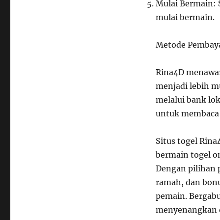
Mulai Bermain: 
mulai bermain.
Metode Pembay
Rina4D menawar
menjadi lebih m
melalui bank lo
untuk membaca s
Situs togel Rina
bermain togel 
Dengan pilihan 
ramah, dan bonu
pemain. Bergab
menyenangkan d