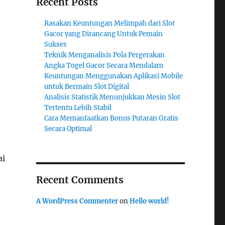
Recent Posts
Rasakan Keuntungan Melimpah dari Slot
Gacor yang Dirancang Untuk Pemain
Sukses
Teknik Menganalisis Pola Pergerakan
Angka Togel Gacor Secara Mendalam
Keuntungan Menggunakan Aplikasi Mobile
untuk Bermain Slot Digital
Analisis Statistik Menunjukkan Mesin Slot
Tertentu Lebih Stabil
Cara Memanfaatkan Bonus Putaran Gratis
Secara Optimal
ai
Recent Comments
A WordPress Commenter
on
Hello world!