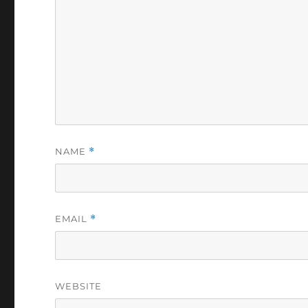
NAME
*
EMAIL
*
WEBSITE