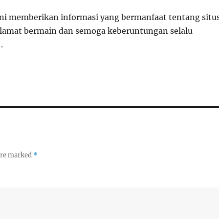
ini memberikan informasi yang bermanfaat tentang situ
elamat bermain dan semoga keberuntungan selalu
.
 are marked
*