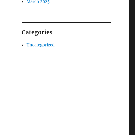
March 2025
Categories
Uncategorized