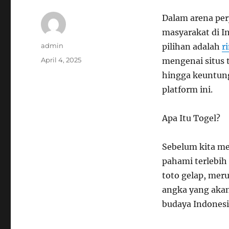
Dalam arena per
masyarakat di I
Author
admin
pilihan adalah
r
Posted
April 4, 2025
mengenai situs 
on
hingga keuntung
platform ini.
Apa Itu Togel?
Sebelum kita m
pahami terlebih 
toto gelap, mer
angka yang akan 
budaya Indonesia