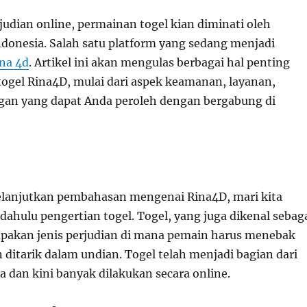
judian online, permainan togel kian diminati oleh
ndonesia. Salah satu platform yang sedang menjadi
ina 4d
. Artikel ini akan mengulas berbagai hal penting
togel Rina4D, mulai dari aspek keamanan, layanan,
an yang dapat Anda peroleh dengan bergabung di
elanjutkan pembahasan mengenai Rina4D, mari kita
dahulu pengertian togel. Togel, yang juga dikenal sebag
upakan jenis perjudian di mana pemain harus menebak
ditarik dalam undian. Togel telah menjadi bagian dari
 dan kini banyak dilakukan secara online.