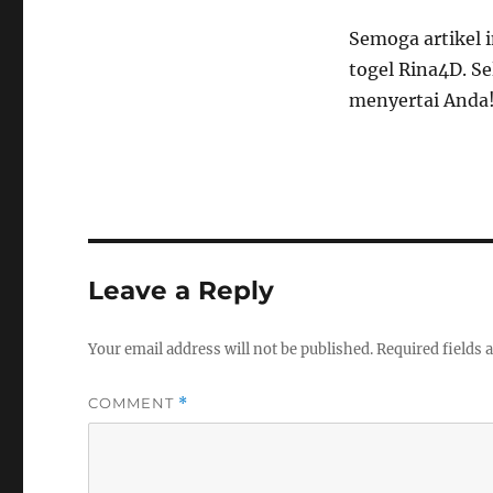
Semoga artikel 
togel Rina4D. S
menyertai Anda!
Leave a Reply
Your email address will not be published.
Required fields
COMMENT
*