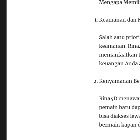
Mengapa Memili
Keamanan dan 
Salah satu prior
keamanan. Rina
memanfaatkan tek
keuangan Anda a
Kenyamanan Be
Rina4D menawark
pemain baru dap
bisa diakses le
bermain kapan d