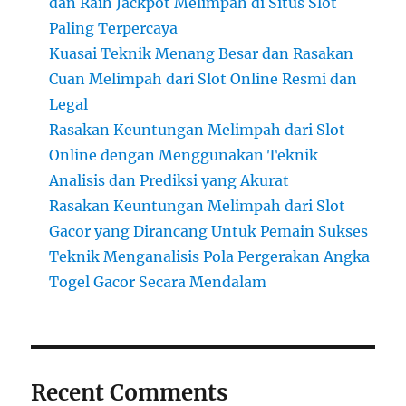
dan Raih Jackpot Melimpah di Situs Slot
Paling Terpercaya
Kuasai Teknik Menang Besar dan Rasakan
Cuan Melimpah dari Slot Online Resmi dan
Legal
Rasakan Keuntungan Melimpah dari Slot
Online dengan Menggunakan Teknik
Analisis dan Prediksi yang Akurat
Rasakan Keuntungan Melimpah dari Slot
Gacor yang Dirancang Untuk Pemain Sukses
Teknik Menganalisis Pola Pergerakan Angka
Togel Gacor Secara Mendalam
Recent Comments