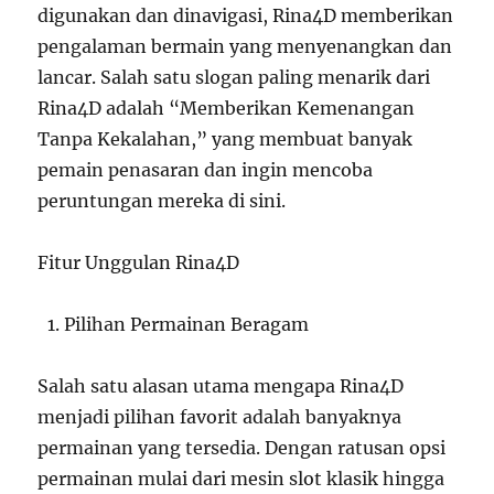
digunakan dan dinavigasi, Rina4D memberikan
pengalaman bermain yang menyenangkan dan
lancar. Salah satu slogan paling menarik dari
Rina4D adalah “Memberikan Kemenangan
Tanpa Kekalahan,” yang membuat banyak
pemain penasaran dan ingin mencoba
peruntungan mereka di sini.
Fitur Unggulan Rina4D
Pilihan Permainan Beragam
Salah satu alasan utama mengapa Rina4D
menjadi pilihan favorit adalah banyaknya
permainan yang tersedia. Dengan ratusan opsi
permainan mulai dari mesin slot klasik hingga