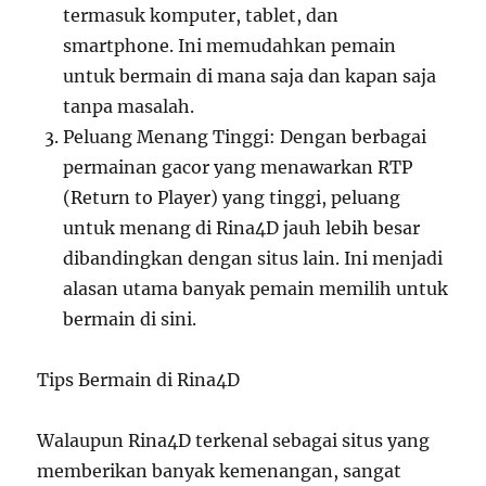
termasuk komputer, tablet, dan
smartphone. Ini memudahkan pemain
untuk bermain di mana saja dan kapan saja
tanpa masalah.
Peluang Menang Tinggi: Dengan berbagai
permainan gacor yang menawarkan RTP
(Return to Player) yang tinggi, peluang
untuk menang di Rina4D jauh lebih besar
dibandingkan dengan situs lain. Ini menjadi
alasan utama banyak pemain memilih untuk
bermain di sini.
Tips Bermain di Rina4D
Walaupun Rina4D terkenal sebagai situs yang
memberikan banyak kemenangan, sangat