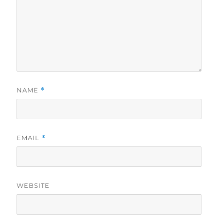
NAME
*
EMAIL
*
WEBSITE