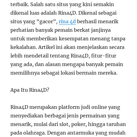
terbaik. Salah satu situs yang kini semakin
dikenal luas adalah Rina4D. Dikenal sebagai
situs yang “gacor”,
rina 4d
berhasil menarik
perhatian banyak pemain berkat janjinya
untuk memberikan kesempatan menang tanpa
kekalahan. Artikel ini akan menjelaskan secara
lebih mendetail tentang Rina4D, fitur-fitur
yang ada, dan alasan mengapa banyak pemain
memilihnya sebagai lokasi bermain mereka.
Apa Itu Rina4D?
Rina4D merupakan platform judi online yang
menyediakan berbagai jenis permainan yang
menarik, mulai dari slot, poker, hingga taruhan
pada olahraga. Dengan antarmuka yang mudah