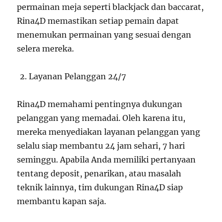
permainan meja seperti blackjack dan baccarat,
Rina4D memastikan setiap pemain dapat
menemukan permainan yang sesuai dengan
selera mereka.
Layanan Pelanggan 24/7
Rina4D memahami pentingnya dukungan
pelanggan yang memadai. Oleh karena itu,
mereka menyediakan layanan pelanggan yang
selalu siap membantu 24 jam sehari, 7 hari
seminggu. Apabila Anda memiliki pertanyaan
tentang deposit, penarikan, atau masalah
teknik lainnya, tim dukungan Rina4D siap
membantu kapan saja.