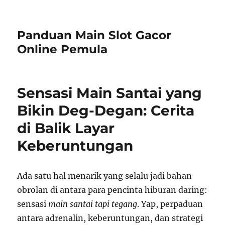
Panduan Main Slot Gacor
Online Pemula
Sensasi Main Santai yang
Bikin Deg-Degan: Cerita
di Balik Layar
Keberuntungan
Ada satu hal menarik yang selalu jadi bahan
obrolan di antara para pencinta hiburan daring:
sensasi
main santai tapi tegang
. Yap, perpaduan
antara adrenalin, keberuntungan, dan strategi