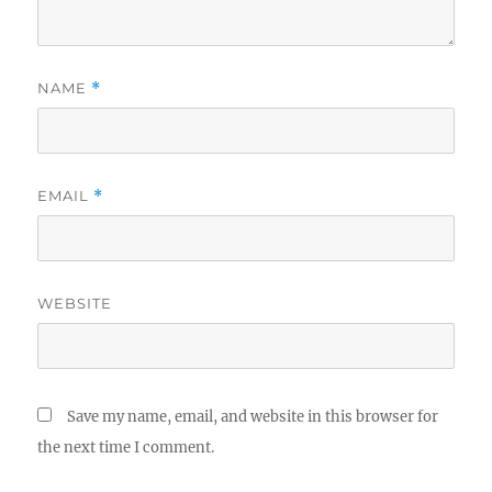
NAME
*
EMAIL
*
WEBSITE
Save my name, email, and website in this browser for
the next time I comment.