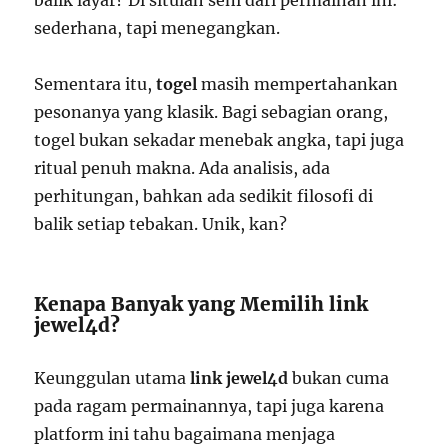
balik layar? Di situlah seni dari permainan ini:
sederhana, tapi menegangkan.
Sementara itu,
togel
masih mempertahankan
pesonanya yang klasik. Bagi sebagian orang,
togel bukan sekadar menebak angka, tapi juga
ritual penuh makna. Ada analisis, ada
perhitungan, bahkan ada sedikit filosofi di
balik setiap tebakan. Unik, kan?
Kenapa Banyak yang Memilih link
jewel4d?
Keunggulan utama
link jewel4d
bukan cuma
pada ragam permainannya, tapi juga karena
platform ini tahu bagaimana menjaga