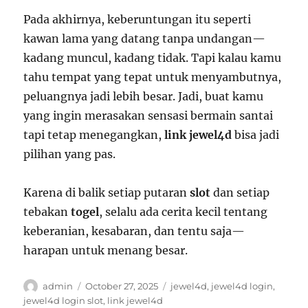
Pada akhirnya, keberuntungan itu seperti
kawan lama yang datang tanpa undangan—
kadang muncul, kadang tidak. Tapi kalau kamu
tahu tempat yang tepat untuk menyambutnya,
peluangnya jadi lebih besar. Jadi, buat kamu
yang ingin merasakan sensasi bermain santai
tapi tetap menegangkan,
link jewel4d
bisa jadi
pilihan yang pas.
Karena di balik setiap putaran
slot
dan setiap
tebakan
togel
, selalu ada cerita kecil tentang
keberanian, kesabaran, dan tentu saja—
harapan untuk menang besar.
Author
Posted
Tags
admin
October 27, 2025
jewel4d
,
jewel4d login
,
on
jewel4d login slot
,
link jewel4d