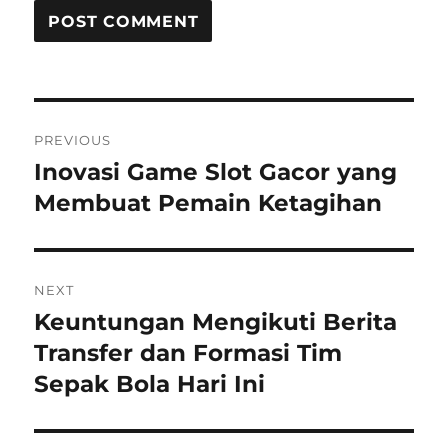
Post
PREVIOUS
navigation
Inovasi Game Slot Gacor yang
Previous
post:
Membuat Pemain Ketagihan
NEXT
Keuntungan Mengikuti Berita
Next
post:
Transfer dan Formasi Tim
Sepak Bola Hari Ini