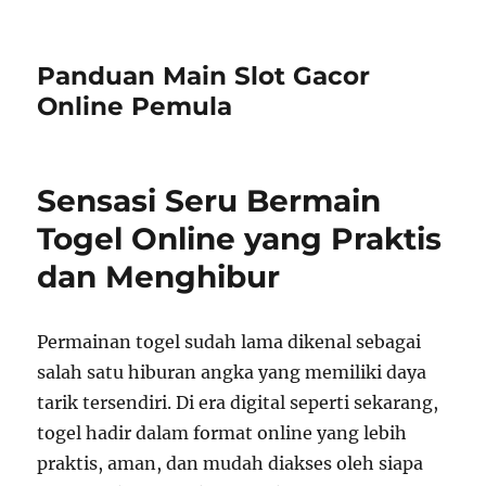
Panduan Main Slot Gacor
Online Pemula
Sensasi Seru Bermain
Togel Online yang Praktis
dan Menghibur
Permainan togel sudah lama dikenal sebagai
salah satu hiburan angka yang memiliki daya
tarik tersendiri. Di era digital seperti sekarang,
togel hadir dalam format online yang lebih
praktis, aman, dan mudah diakses oleh siapa