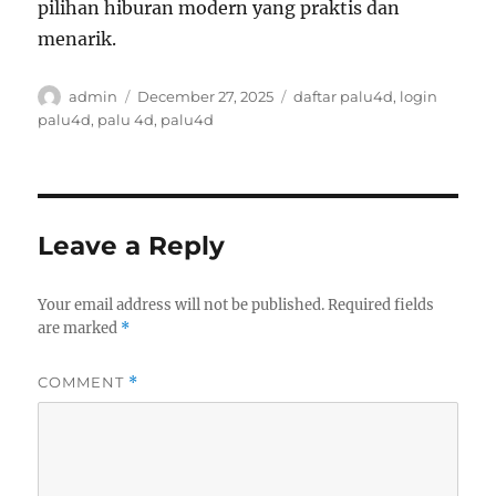
pilihan hiburan modern yang praktis dan
menarik.
Author
Posted
Tags
admin
December 27, 2025
daftar palu4d
,
login
on
palu4d
,
palu 4d
,
palu4d
Leave a Reply
Your email address will not be published.
Required fields
are marked
*
COMMENT
*