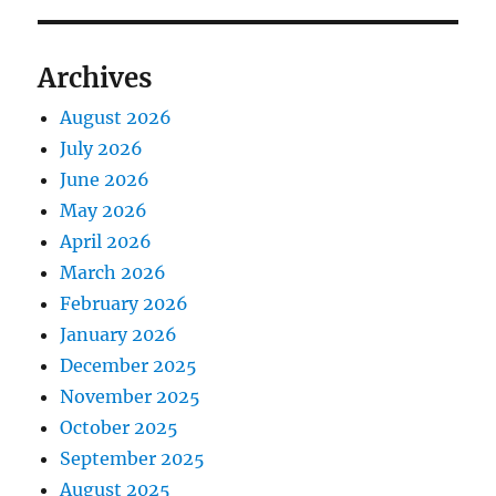
Archives
August 2026
July 2026
June 2026
May 2026
April 2026
March 2026
February 2026
January 2026
December 2025
November 2025
October 2025
September 2025
August 2025