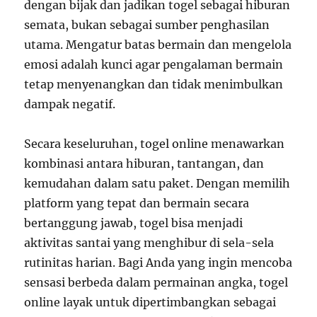
dengan bijak dan jadikan togel sebagai hiburan
semata, bukan sebagai sumber penghasilan
utama. Mengatur batas bermain dan mengelola
emosi adalah kunci agar pengalaman bermain
tetap menyenangkan dan tidak menimbulkan
dampak negatif.
Secara keseluruhan, togel online menawarkan
kombinasi antara hiburan, tantangan, dan
kemudahan dalam satu paket. Dengan memilih
platform yang tepat dan bermain secara
bertanggung jawab, togel bisa menjadi
aktivitas santai yang menghibur di sela-sela
rutinitas harian. Bagi Anda yang ingin mencoba
sensasi berbeda dalam permainan angka, togel
online layak untuk dipertimbangkan sebagai