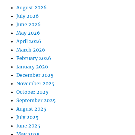
August 2026
July 2026
June 2026
May 2026
April 2026
March 2026
February 2026
January 2026
December 2025
November 2025
October 2025
September 2025
August 2025
July 2025
June 2025
May 2025