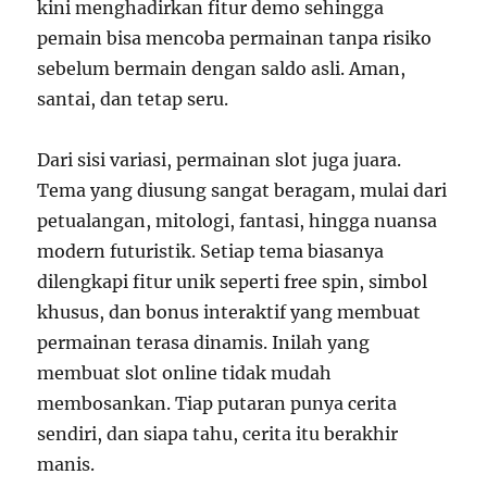
kini menghadirkan fitur demo sehingga
pemain bisa mencoba permainan tanpa risiko
sebelum bermain dengan saldo asli. Aman,
santai, dan tetap seru.
Dari sisi variasi, permainan slot juga juara.
Tema yang diusung sangat beragam, mulai dari
petualangan, mitologi, fantasi, hingga nuansa
modern futuristik. Setiap tema biasanya
dilengkapi fitur unik seperti free spin, simbol
khusus, dan bonus interaktif yang membuat
permainan terasa dinamis. Inilah yang
membuat slot online tidak mudah
membosankan. Tiap putaran punya cerita
sendiri, dan siapa tahu, cerita itu berakhir
manis.