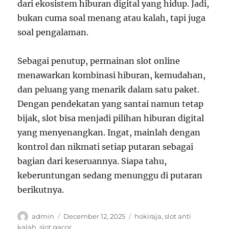
dari ekosistem hiburan digital yang hidup. Jadi,
bukan cuma soal menang atau kalah, tapi juga
soal pengalaman.
Sebagai penutup, permainan slot online
menawarkan kombinasi hiburan, kemudahan,
dan peluang yang menarik dalam satu paket.
Dengan pendekatan yang santai namun tetap
bijak, slot bisa menjadi pilihan hiburan digital
yang menyenangkan. Ingat, mainlah dengan
kontrol dan nikmati setiap putaran sebagai
bagian dari keseruannya. Siapa tahu,
keberuntungan sedang menunggu di putaran
berikutnya.
Author
Posted
Tags
admin
December 12, 2025
hokiraja
,
slot anti
on
kalah
,
slot gacor