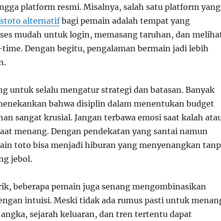
ngga platform resmi. Misalnya, salah satu platform yang
stoto alternatif
bagi pemain adalah tempat yang
ses mudah untuk login, memasang taruhan, dan meliha
l-time. Dengan begitu, pengalaman bermain jadi lebih
n.
ing untuk selalu mengatur strategi dan batasan. Banyak
menekankan bahwa disiplin dalam menentukan budget
han sangat krusial. Jangan terbawa emosi saat kalah ata
 saat menang. Dengan pendekatan yang santai namun
ain toto bisa menjadi hiburan yang menyenangkan tan
g jebol.
rik, beberapa pemain juga senang mengombinasikan
dengan intuisi. Meski tidak ada rumus pasti untuk menan
ngka, sejarah keluaran, dan tren tertentu dapat