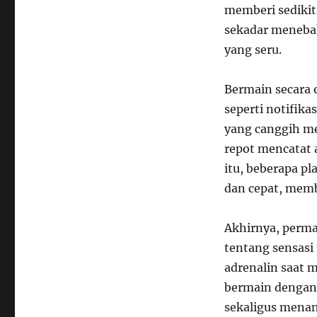
memberi sedikit
sekadar menebak
yang seru.
Bermain secara 
seperti notifika
yang canggih me
repot mencatat 
itu, beberapa p
dan cepat, membu
Akhirnya, perma
tentang sensasi
adrenalin saat 
bermain dengan 
sekaligus menan