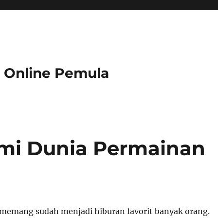
r Online Pemula
mi Dunia Permainan
memang sudah menjadi hiburan favorit banyak orang.