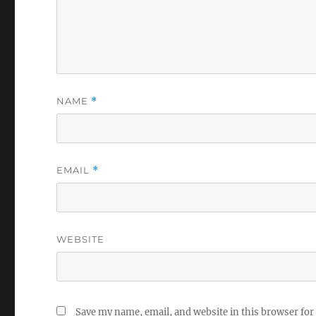
NAME
*
EMAIL
*
WEBSITE
Save my name, email, and website in this browser for