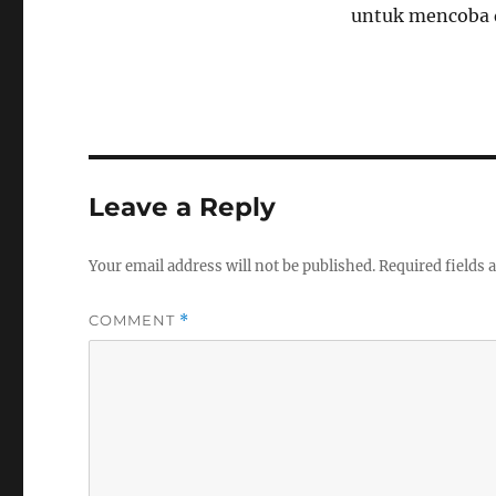
untuk mencoba d
Leave a Reply
Your email address will not be published.
Required fields
COMMENT
*