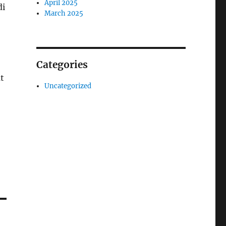
April 2025
di
March 2025
Categories
t
Uncategorized