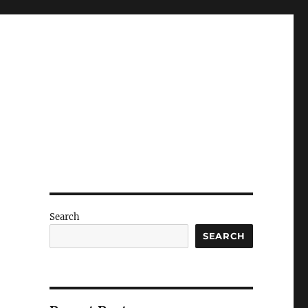
Search
SEARCH