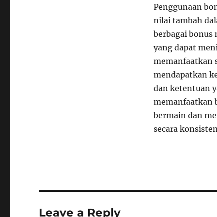
Penggunaan bonu
nilai tambah da
berbagai bonus m
yang dapat men
memanfaatkan se
mendapatkan keun
dan ketentuan y
memanfaatkan b
bermain dan me
secara konsisten
Leave a Reply