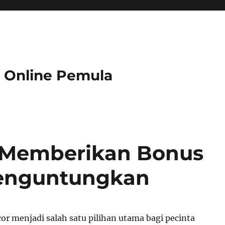
r Online Pemula
g Memberikan Bonus
enguntungkan
or menjadi salah satu pilihan utama bagi pecinta