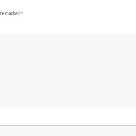
 are marked
*