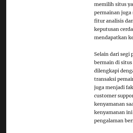
memilih situs y
permainan juga 
fitur analisis 
keputusan cerda
mendapatkan kem
Selain dari seg
bermain di situs
dilengkapi deng
transaksi pema
juga menjadi fa
customer suppo
kenyamanan saa
kenyamanan ini
pengalaman ber