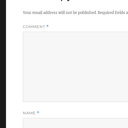
Your email address will not be published.
Required fields
COMMENT
*
NAME
*