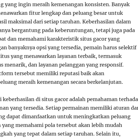
ng yang ingin meraih kemenangan konsisten. Banyak
enawarkan fitur lengkap dan peluang besar untuk
il maksimal dari setiap taruhan. Keberhasilan dalam
anya bergantung pada keberuntungan, tetapi juga pada
epat dan memahami karakteristik situs gacor yang
gan banyaknya opsi yang tersedia, pemain harus selektif
itus yang menawarkan layanan terbaik, termasuk
 menarik, dan layanan pelanggan yang responsif.
form tersebut memiliki reputasi baik akan
eluang meraih kemenangan secara berkelanjutan.
i keberhasilan di situs gacor adalah pemahaman terhad
nan yang tersedia. Setiap permainan memiliki aturan da
ang dapat dimanfaatkan untuk meningkatkan peluang
 yang memahami pola tersebut akan lebih mudah
kah yang tepat dalam setiap taruhan. Selain itu,