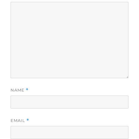
NAME
*
EMAIL
*