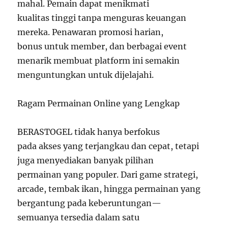
mahal. Pemain dapat menikmati
kualitas tinggi tanpa menguras keuangan
mereka. Penawaran promosi harian,
bonus untuk member, dan berbagai event
menarik membuat platform ini semakin
menguntungkan untuk dijelajahi.
Ragam Permainan Online yang Lengkap
BERASTOGEL tidak hanya berfokus
pada akses yang terjangkau dan cepat, tetapi
juga menyediakan banyak pilihan
permainan yang populer. Dari game strategi,
arcade, tembak ikan, hingga permainan yang
bergantung pada keberuntungan—
semuanya tersedia dalam satu