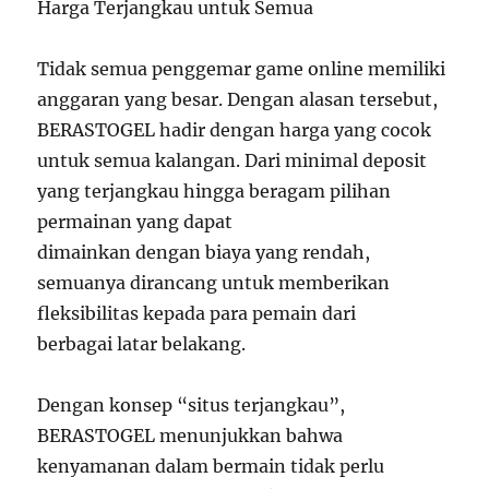
Harga Terjangkau untuk Semua
Tidak semua penggemar game online memiliki
anggaran yang besar. Dengan alasan tersebut,
BERASTOGEL hadir dengan harga yang cocok
untuk semua kalangan. Dari minimal deposit
yang terjangkau hingga beragam pilihan
permainan yang dapat
dimainkan dengan biaya yang rendah,
semuanya dirancang untuk memberikan
fleksibilitas kepada para pemain dari
berbagai latar belakang.
Dengan konsep “situs terjangkau”,
BERASTOGEL menunjukkan bahwa
kenyamanan dalam bermain tidak perlu