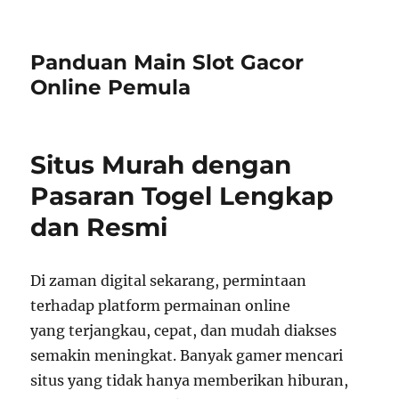
Panduan Main Slot Gacor
Online Pemula
Situs Murah dengan
Pasaran Togel Lengkap
dan Resmi
Di zaman digital sekarang, permintaan
terhadap platform permainan online
yang terjangkau, cepat, dan mudah diakses
semakin meningkat. Banyak gamer mencari
situs yang tidak hanya memberikan hiburan,