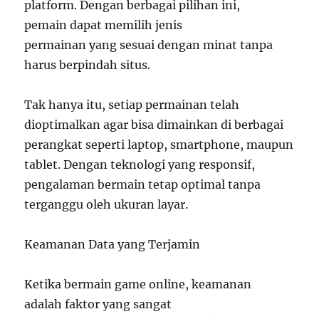
platform. Dengan berbagai pilihan ini,
pemain dapat memilih jenis
permainan yang sesuai dengan minat tanpa
harus berpindah situs.
Tak hanya itu, setiap permainan telah
dioptimalkan agar bisa dimainkan di berbagai
perangkat seperti laptop, smartphone, maupun
tablet. Dengan teknologi yang responsif,
pengalaman bermain tetap optimal tanpa
terganggu oleh ukuran layar.
Keamanan Data yang Terjamin
Ketika bermain game online, keamanan
adalah faktor yang sangat