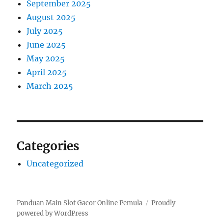
September 2025
August 2025
July 2025
June 2025
May 2025
April 2025
March 2025
Categories
Uncategorized
Panduan Main Slot Gacor Online Pemula
Proudly
powered by WordPress