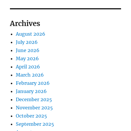
Archives
August 2026
July 2026
June 2026
May 2026
April 2026
March 2026
February 2026
January 2026
December 2025
November 2025
October 2025
September 2025