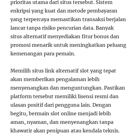
prioritas utama dari situs tersebut. Sistem
enkripsi yang kuat dan metode pembayaran
yang terpercaya memastikan transaksi berjalan
lancar tanpa risiko pencurian data. Banyak
situs alternatif menyediakan fitur bonus dan
promosi menarik untuk meningkatkan peluang
kemenangan para pemain.
Memilih situs link alternatif slot yang tepat
akan memberikan pengalaman lebih
menyenangkan dan menguntungkan. Pastikan
platform tersebut memiliki lisensi resmi dan
ulasan positif dari pengguna lain. Dengan
begitu, bermain slot online menjadi lebih
aman, nyaman, dan menyenangkan tanpa
khawatir akan penipuan atau kendala teknis.