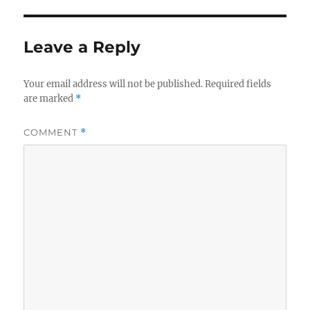
Leave a Reply
Your email address will not be published.
Required fields
are marked
*
COMMENT
*