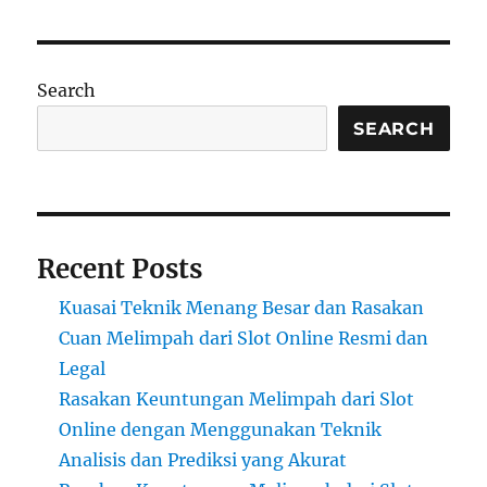
Search
SEARCH
Recent Posts
Kuasai Teknik Menang Besar dan Rasakan
Cuan Melimpah dari Slot Online Resmi dan
Legal
Rasakan Keuntungan Melimpah dari Slot
Online dengan Menggunakan Teknik
Analisis dan Prediksi yang Akurat