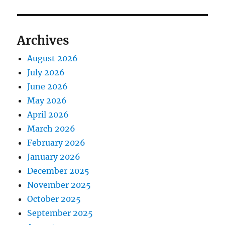
Archives
August 2026
July 2026
June 2026
May 2026
April 2026
March 2026
February 2026
January 2026
December 2025
November 2025
October 2025
September 2025