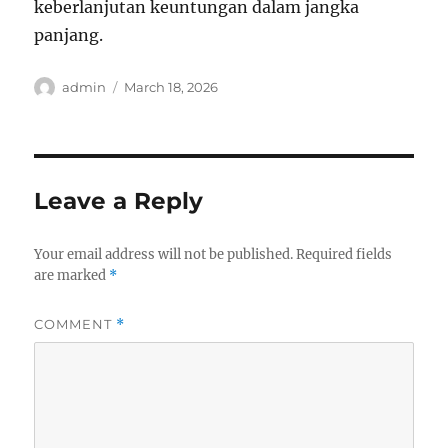
keberlanjutan keuntungan dalam jangka
panjang.
Author
Posted
admin
March 18, 2026
on
Leave a Reply
Your email address will not be published.
Required fields
are marked
*
COMMENT
*