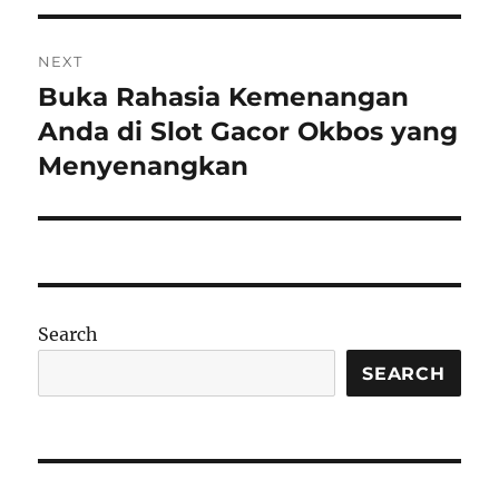
NEXT
Buka Rahasia Kemenangan
Next
post:
Anda di Slot Gacor Okbos yang
Menyenangkan
Search
SEARCH