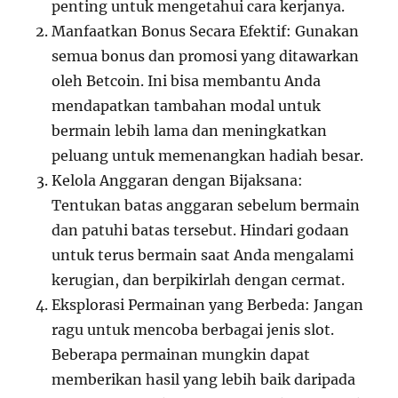
penting untuk mengetahui cara kerjanya.
Manfaatkan Bonus Secara Efektif: Gunakan
semua bonus dan promosi yang ditawarkan
oleh Betcoin. Ini bisa membantu Anda
mendapatkan tambahan modal untuk
bermain lebih lama dan meningkatkan
peluang untuk memenangkan hadiah besar.
Kelola Anggaran dengan Bijaksana:
Tentukan batas anggaran sebelum bermain
dan patuhi batas tersebut. Hindari godaan
untuk terus bermain saat Anda mengalami
kerugian, dan berpikirlah dengan cermat.
Eksplorasi Permainan yang Berbeda: Jangan
ragu untuk mencoba berbagai jenis slot.
Beberapa permainan mungkin dapat
memberikan hasil yang lebih baik daripada