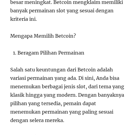
besar meningkat. Betcoin mengklaim memiliki
banyak permainan slot yang sesuai dengan
kriteria ini.
Mengapa Memilih Betcoin?
Beragam Pilihan Permainan
Salah satu keuntungan dari Betcoin adalah
variasi permainan yang ada. Di sini, Anda bisa
menemukan berbagai jenis slot, dari tema yang
klasik hingga yang modern. Dengan banyaknya
pilihan yang tersedia, pemain dapat
menemukan permainan yang paling sesuai
dengan selera mereka.