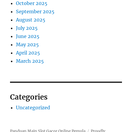
October 2025
September 2025
August 2025
July 2025
June 2025
May 2025
April 2025
March 2025
Categories
Uncategorized
Panduan Main Slot Gacor Online Pemula
Proudly