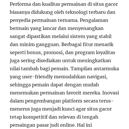
Performa dan kualitas permainan di situs gacor
biasanya didukung oleh teknologi terbaru dan
penyedia permainan ternama. Pengalaman
bermain yang lancar dan menyenangkan
sangat dipastikan melalui sistem yang stabil
dan minim gangguan. Berbagai fitur menarik
seperti bonus, promosi, dan program loyalitas
juga sering disediakan untuk meningkatkan
nilai tambah bagi pemain. Tampilan antarmuka
yang user-friendly memudahkan navigasi,
sehingga pemain dapat dengan mudah
menemukan permainan favorit mereka. Inovasi
dalam pengembangan platform secara terus-
menerus juga menjadi kunci agar situs gacor
tetap kompetitif dan relevan di tengah
persaingan pasar judi online. Hal ini