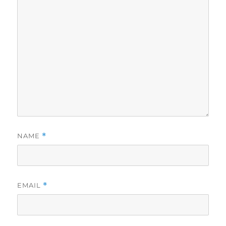
NAME
*
EMAIL
*