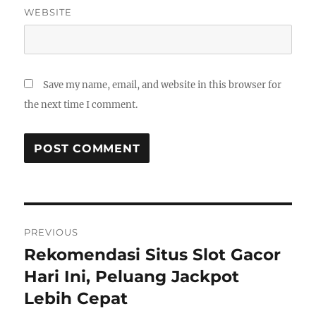
WEBSITE
Save my name, email, and website in this browser for
the next time I comment.
Post
PREVIOUS
navigation
Rekomendasi Situs Slot Gacor
Previous
post:
Hari Ini, Peluang Jackpot
Lebih Cepat