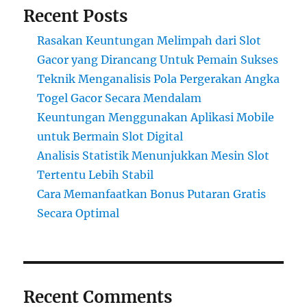
Recent Posts
Rasakan Keuntungan Melimpah dari Slot
Gacor yang Dirancang Untuk Pemain Sukses
Teknik Menganalisis Pola Pergerakan Angka
Togel Gacor Secara Mendalam
Keuntungan Menggunakan Aplikasi Mobile
untuk Bermain Slot Digital
Analisis Statistik Menunjukkan Mesin Slot
Tertentu Lebih Stabil
Cara Memanfaatkan Bonus Putaran Gratis
Secara Optimal
Recent Comments