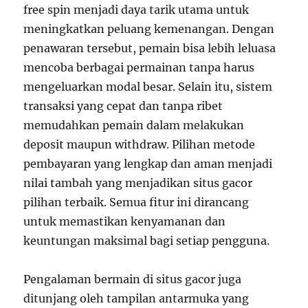
free spin menjadi daya tarik utama untuk
meningkatkan peluang kemenangan. Dengan
penawaran tersebut, pemain bisa lebih leluasa
mencoba berbagai permainan tanpa harus
mengeluarkan modal besar. Selain itu, sistem
transaksi yang cepat dan tanpa ribet
memudahkan pemain dalam melakukan
deposit maupun withdraw. Pilihan metode
pembayaran yang lengkap dan aman menjadi
nilai tambah yang menjadikan situs gacor
pilihan terbaik. Semua fitur ini dirancang
untuk memastikan kenyamanan dan
keuntungan maksimal bagi setiap pengguna.
Pengalaman bermain di situs gacor juga
ditunjang oleh tampilan antarmuka yang