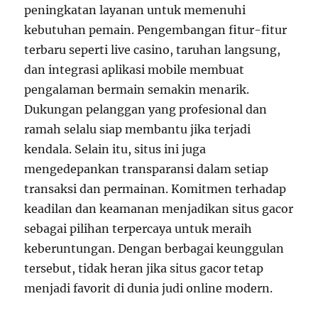
peningkatan layanan untuk memenuhi
kebutuhan pemain. Pengembangan fitur-fitur
terbaru seperti live casino, taruhan langsung,
dan integrasi aplikasi mobile membuat
pengalaman bermain semakin menarik.
Dukungan pelanggan yang profesional dan
ramah selalu siap membantu jika terjadi
kendala. Selain itu, situs ini juga
mengedepankan transparansi dalam setiap
transaksi dan permainan. Komitmen terhadap
keadilan dan keamanan menjadikan situs gacor
sebagai pilihan terpercaya untuk meraih
keberuntungan. Dengan berbagai keunggulan
tersebut, tidak heran jika situs gacor tetap
menjadi favorit di dunia judi online modern.