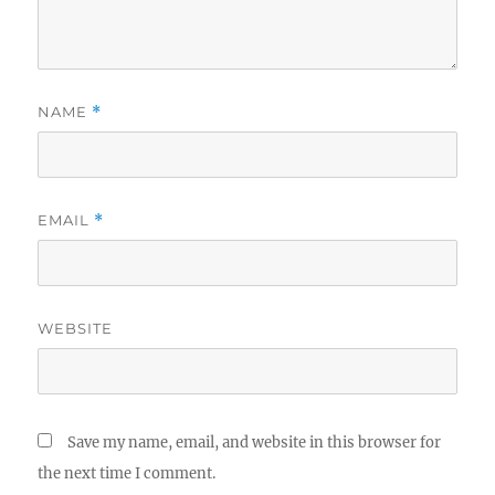
NAME
*
EMAIL
*
WEBSITE
Save my name, email, and website in this browser for
the next time I comment.