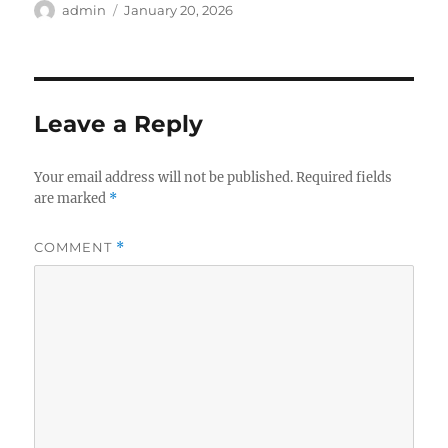
Author
Posted
admin
January 20, 2026
on
Leave a Reply
Your email address will not be published.
Required fields
are marked
*
COMMENT
*