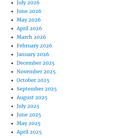
July 2026
June 2026
May 2026
April 2026
March 2026
February 2026
January 2026
December 2025
November 2025
October 2025
September 2025
August 2025
July 2025
June 2025
May 2025
April 2025