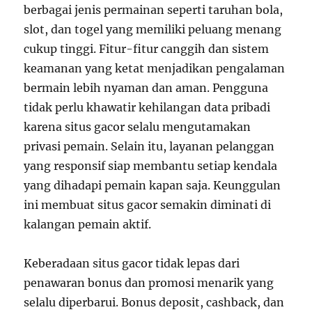
berbagai jenis permainan seperti taruhan bola,
slot, dan togel yang memiliki peluang menang
cukup tinggi. Fitur-fitur canggih dan sistem
keamanan yang ketat menjadikan pengalaman
bermain lebih nyaman dan aman. Pengguna
tidak perlu khawatir kehilangan data pribadi
karena situs gacor selalu mengutamakan
privasi pemain. Selain itu, layanan pelanggan
yang responsif siap membantu setiap kendala
yang dihadapi pemain kapan saja. Keunggulan
ini membuat situs gacor semakin diminati di
kalangan pemain aktif.
Keberadaan situs gacor tidak lepas dari
penawaran bonus dan promosi menarik yang
selalu diperbarui. Bonus deposit, cashback, dan