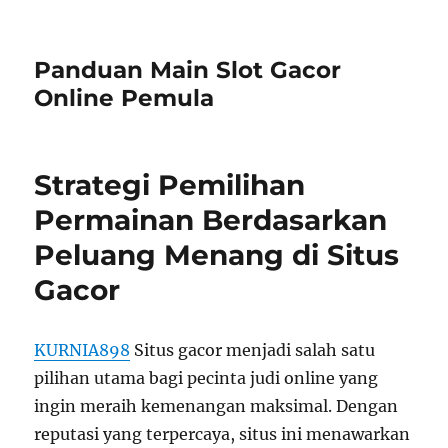
Panduan Main Slot Gacor
Online Pemula
Strategi Pemilihan
Permainan Berdasarkan
Peluang Menang di Situs
Gacor
KURNIA898
Situs gacor menjadi salah satu
pilihan utama bagi pecinta judi online yang
ingin meraih kemenangan maksimal. Dengan
reputasi yang terpercaya, situs ini menawarkan