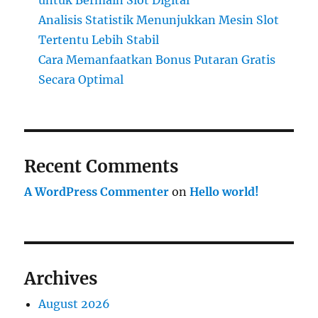
untuk Bermain Slot Digital
Analisis Statistik Menunjukkan Mesin Slot
Tertentu Lebih Stabil
Cara Memanfaatkan Bonus Putaran Gratis
Secara Optimal
Recent Comments
A WordPress Commenter
on
Hello world!
Archives
August 2026