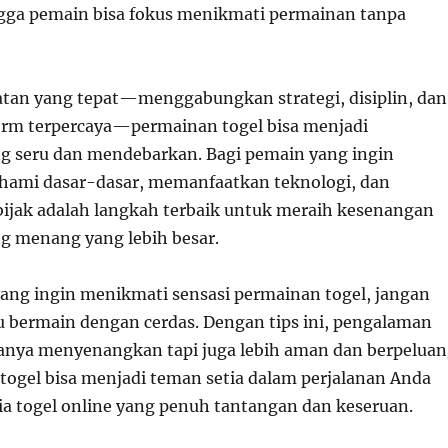
gga pemain bisa fokus menikmati permainan tanpa
tan yang tepat—menggabungkan strategi, disiplin, dan
orm terpercaya—permainan togel bisa menjadi
g seru dan mendebarkan. Bagi pemain yang ingin
ami dasar-dasar, memanfaatkan teknologi, dan
bijak adalah langkah terbaik untuk meraih kesenangan
ng menang yang lebih besar.
 yang ingin menikmati sensasi permainan togel, jangan
lu bermain dengan cerdas. Dengan tips ini, pengalaman
anya menyenangkan tapi juga lebih aman dan berpelua
utogel bisa menjadi teman setia dalam perjalanan Anda
ia togel online yang penuh tantangan dan keseruan.