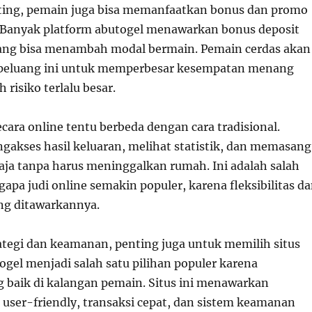
ting, pemain juga bisa memanfaatkan bonus dan promo
i. Banyak platform abutogel menawarkan bonus deposit
yang bisa menambah modal bermain. Pemain cerdas akan
eluang ini untuk memperbesar kesempatan menang
risiko terlalu besar.
cara online tentu berbeda dengan cara tradisional.
gakses hasil keluaran, melihat statistik, dan memasang
aja tanpa harus meninggalkan rumah. Ini adalah salah
apa judi online semakin populer, karena fleksibilitas d
g ditawarkannya.
rategi dan keamanan, penting juga untuk memilih situs
ogel menjadi salah satu pilihan populer karena
g baik di kalangan pemain. Situs ini menawarkan
user-friendly, transaksi cepat, dan sistem keamanan