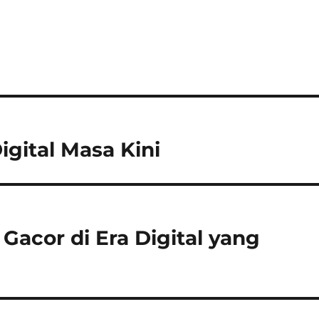
igital Masa Kini
Gacor di Era Digital yang