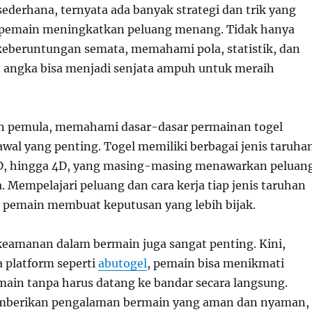
ederhana, ternyata ada banyak strategi dan trik yang
pemain meningkatkan peluang menang. Tidak hanya
eberuntungan semata, memahami pola, statistik, dan
n angka bisa menjadi senjata ampuh untuk meraih
in pemula, memahami dasar-dasar permainan togel
wal yang penting. Togel memiliki berbagai jenis taruha
3D, hingga 4D, yang masing-masing menawarkan peluan
 Mempelajari peluang dan cara kerja tiap jenis taruhan
pemain membuat keputusan yang lebih bijak.
, keamanan dalam bermain juga sangat penting. Kini,
 platform seperti
abutogel
, pemain bisa menikmati
in tanpa harus datang ke bandar secara langsung.
emberikan pengalaman bermain yang aman dan nyaman,