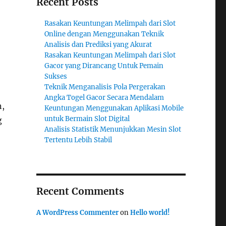
Recent Posts
Rasakan Keuntungan Melimpah dari Slot
Online dengan Menggunakan Teknik
Analisis dan Prediksi yang Akurat
Rasakan Keuntungan Melimpah dari Slot
Gacor yang Dirancang Untuk Pemain
Sukses
Teknik Menganalisis Pola Pergerakan
Angka Togel Gacor Secara Mendalam
n,
Keuntungan Menggunakan Aplikasi Mobile
untuk Bermain Slot Digital
g
Analisis Statistik Menunjukkan Mesin Slot
Tertentu Lebih Stabil
Recent Comments
A WordPress Commenter
on
Hello world!