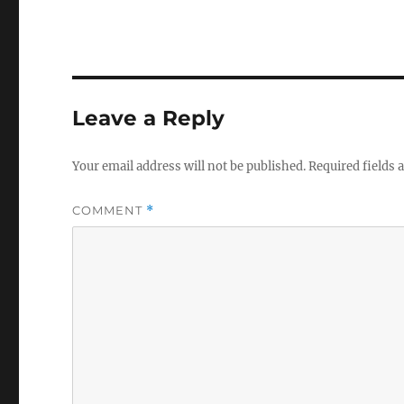
Leave a Reply
Your email address will not be published.
Required fields
COMMENT
*