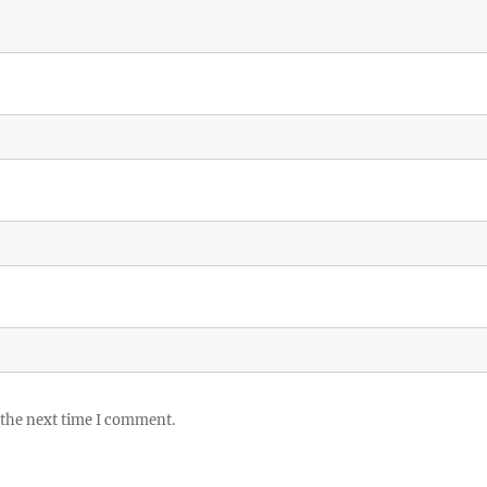
 the next time I comment.