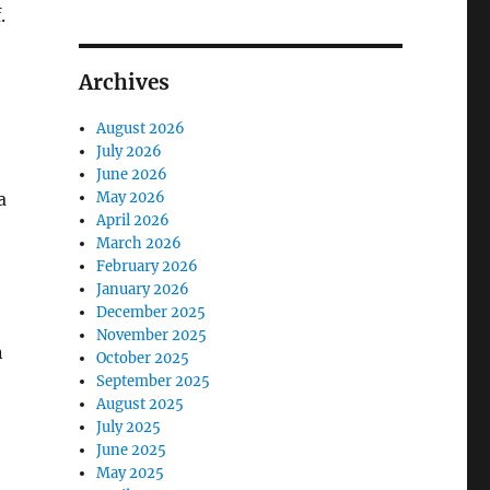
.
Archives
August 2026
July 2026
June 2026
a
May 2026
April 2026
March 2026
February 2026
January 2026
December 2025
November 2025
n
October 2025
September 2025
August 2025
July 2025
June 2025
May 2025