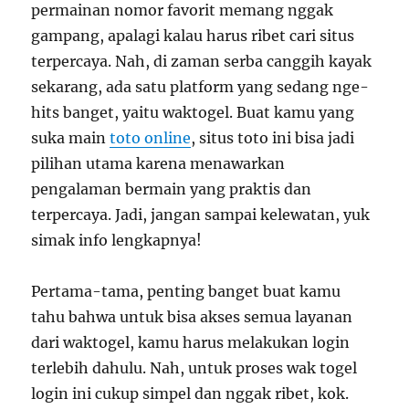
permainan nomor favorit memang nggak
gampang, apalagi kalau harus ribet cari situs
terpercaya. Nah, di zaman serba canggih kayak
sekarang, ada satu platform yang sedang nge-
hits banget, yaitu waktogel. Buat kamu yang
suka main
toto online
, situs toto ini bisa jadi
pilihan utama karena menawarkan
pengalaman bermain yang praktis dan
terpercaya. Jadi, jangan sampai kelewatan, yuk
simak info lengkapnya!
Pertama-tama, penting banget buat kamu
tahu bahwa untuk bisa akses semua layanan
dari waktogel, kamu harus melakukan login
terlebih dahulu. Nah, untuk proses wak togel
login ini cukup simpel dan nggak ribet, kok.