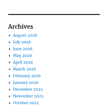
Archives
August 2026
July 2026
June 2026
May 2026
April 2026
March 2026
February 2026
January 2026
December 2025
November 2025
October 2025