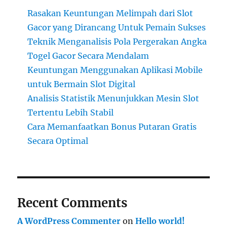
Rasakan Keuntungan Melimpah dari Slot
Gacor yang Dirancang Untuk Pemain Sukses
Teknik Menganalisis Pola Pergerakan Angka
Togel Gacor Secara Mendalam
Keuntungan Menggunakan Aplikasi Mobile
untuk Bermain Slot Digital
Analisis Statistik Menunjukkan Mesin Slot
Tertentu Lebih Stabil
Cara Memanfaatkan Bonus Putaran Gratis
Secara Optimal
Recent Comments
A WordPress Commenter
on
Hello world!