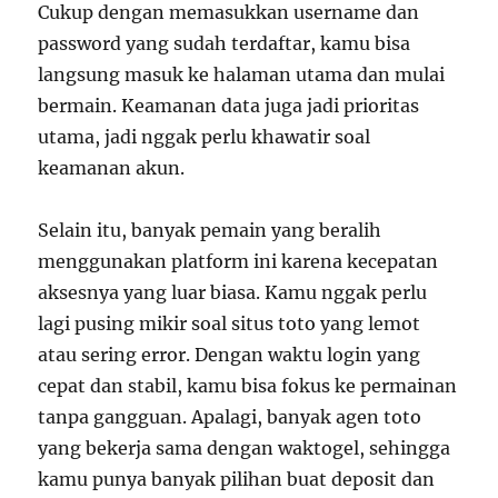
Cukup dengan memasukkan username dan
password yang sudah terdaftar, kamu bisa
langsung masuk ke halaman utama dan mulai
bermain. Keamanan data juga jadi prioritas
utama, jadi nggak perlu khawatir soal
keamanan akun.
Selain itu, banyak pemain yang beralih
menggunakan platform ini karena kecepatan
aksesnya yang luar biasa. Kamu nggak perlu
lagi pusing mikir soal situs toto yang lemot
atau sering error. Dengan waktu login yang
cepat dan stabil, kamu bisa fokus ke permainan
tanpa gangguan. Apalagi, banyak agen toto
yang bekerja sama dengan waktogel, sehingga
kamu punya banyak pilihan buat deposit dan