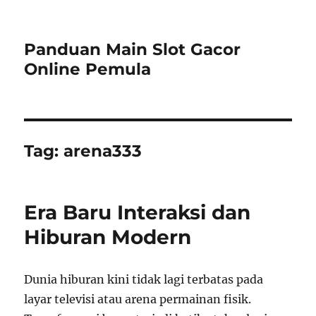
Panduan Main Slot Gacor
Online Pemula
Tag:
arena333
Era Baru Interaksi dan
Hiburan Modern
Dunia hiburan kini tidak lagi terbatas pada
layar televisi atau arena permainan fisik.