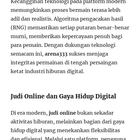
Kecanggihan teknologi pada platform modern
memungkinkan proses bermain terasa lebih
adil dan realistis. Algoritma pengacakan hasil
(RNG) memastikan setiap putaran benar-benar
murni, memberikan kepercayaan penuh bagi
para pemain. Dengan dukungan teknologi
semacam ini,
arena333
sukses menjaga
integritas permainan di tengah persaingan
ketat industri hiburan digital.
Judi Online dan Gaya Hidup Digital
Di era modern,
judi online
bukan sekadar
aktivitas hiburan, melainkan bagian dari gaya
hidup digital yang menekankan fleksibilitas
dan efisiensi. Melalui satu platform, pengguna