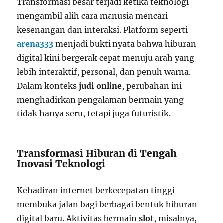
Transformasi besar terjadi ketika teknologi
mengambil alih cara manusia mencari
kesenangan dan interaksi. Platform seperti
arena333
menjadi bukti nyata bahwa hiburan
digital kini bergerak cepat menuju arah yang
lebih interaktif, personal, dan penuh warna.
Dalam konteks
judi online
, perubahan ini
menghadirkan pengalaman bermain yang
tidak hanya seru, tetapi juga futuristik.
Transformasi Hiburan di Tengah
Inovasi Teknologi
Kehadiran internet berkecepatan tinggi
membuka jalan bagi berbagai bentuk hiburan
digital baru. Aktivitas bermain
slot
, misalnya,