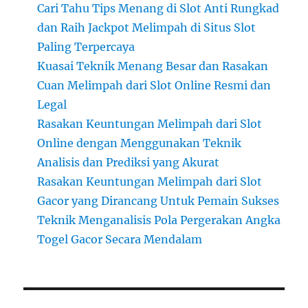
Cari Tahu Tips Menang di Slot Anti Rungkad
dan Raih Jackpot Melimpah di Situs Slot
Paling Terpercaya
Kuasai Teknik Menang Besar dan Rasakan
Cuan Melimpah dari Slot Online Resmi dan
Legal
Rasakan Keuntungan Melimpah dari Slot
Online dengan Menggunakan Teknik
Analisis dan Prediksi yang Akurat
Rasakan Keuntungan Melimpah dari Slot
Gacor yang Dirancang Untuk Pemain Sukses
Teknik Menganalisis Pola Pergerakan Angka
Togel Gacor Secara Mendalam