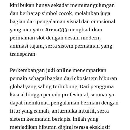
kini bukan hanya sekadar memutar gulungan
dan berharap simbol cocok, melainkan juga
bagian dari pengalaman visual dan emosional
yang menyatu.
Arena333
menghadirkan
permainan
slot
dengan desain modern,
animasi tajam, serta sistem permainan yang
transparan.
Perkembangan
judi online
menempatkan
pemain sebagai bagian dari ekosistem hiburan
global yang saling terhubung. Dari pengguna
kasual hingga pemain profesional, semuanya
dapat menikmati pengalaman bermain dengan
fitur yang ramah, antarmuka intuitif, serta
sistem keamanan berlapis. Inilah yang
menjadikan hiburan digital terasa eksklusif