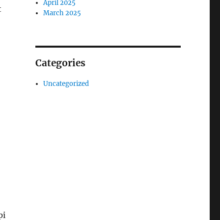
April 2025
t
March 2025
Categories
Uncategorized
pi