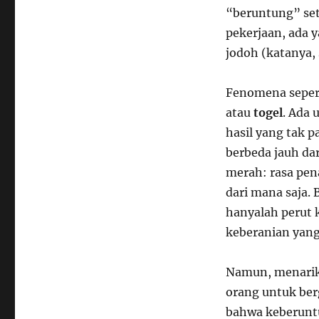
“beruntung” set
pekerjaan, ada 
jodoh (katanya, 
Fenomena sepert
atau
togel
. Ada
hasil yang tak 
berbeda jauh da
merah: rasa pen
dari mana saja. 
hanyalah perut
keberanian yang
Namun, menarikn
orang untuk ber
bahwa keberuntu