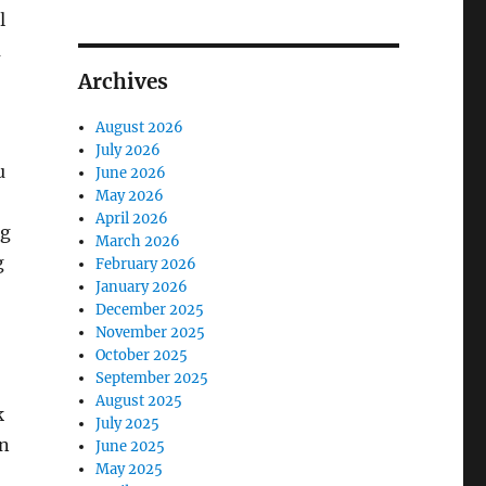
l
u
Archives
August 2026
July 2026
u
June 2026
May 2026
April 2026
ng
March 2026
g
February 2026
January 2026
December 2025
November 2025
October 2025
September 2025
August 2025
k
July 2025
an
June 2025
May 2025