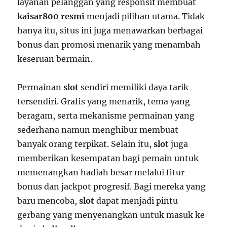
layanan pelanggan yang responsif membuat
kaisar800 resmi
menjadi pilihan utama. Tidak
hanya itu, situs ini juga menawarkan berbagai
bonus dan promosi menarik yang menambah
keseruan bermain.
Permainan
slot
sendiri memiliki daya tarik
tersendiri. Grafis yang menarik, tema yang
beragam, serta mekanisme permainan yang
sederhana namun menghibur membuat
banyak orang terpikat. Selain itu,
slot
juga
memberikan kesempatan bagi pemain untuk
memenangkan hadiah besar melalui fitur
bonus dan jackpot progresif. Bagi mereka yang
baru mencoba,
slot
dapat menjadi pintu
gerbang yang menyenangkan untuk masuk ke