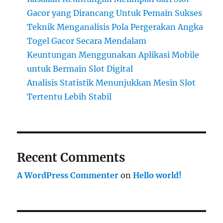
Gacor yang Dirancang Untuk Pemain Sukses
Teknik Menganalisis Pola Pergerakan Angka
Togel Gacor Secara Mendalam
Keuntungan Menggunakan Aplikasi Mobile
untuk Bermain Slot Digital
Analisis Statistik Menunjukkan Mesin Slot
Tertentu Lebih Stabil
Recent Comments
A WordPress Commenter
on
Hello world!