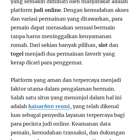
yang semakin diminati oleh masyarakat adalah
platform
judi online
. Dengan kemudahan akses
dan variasi permainan yang ditawarkan, para
pemain dapat merasakan sensasi bermain
tanpa harus meninggalkan kenyamanan
rumah. Dari sekian banyak pilihan,
slot
dan
togel
menjadi dua permainan favorit yang
kerap dicari para penggemar.
Platform yang aman dan terpercaya menjadi
faktor utama dalam pengalaman bermain.
Salah satu situs yang menonjol dalam hal ini
adalah
kaisar800 resmi
, yang telah dikenal
luas sebagai penyedia layanan terpercaya bagi
para pecinta judi online. Keamanan data
pemain, kemudahan transaksi, dan dukungan