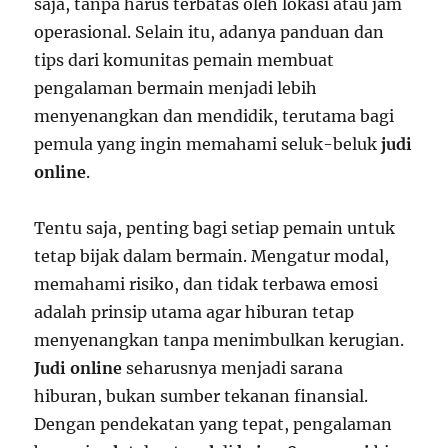
saja, tanpa harus terbatas oleh lokasi atau jam
operasional. Selain itu, adanya panduan dan
tips dari komunitas pemain membuat
pengalaman bermain menjadi lebih
menyenangkan dan mendidik, terutama bagi
pemula yang ingin memahami seluk-beluk
judi
online
.
Tentu saja, penting bagi setiap pemain untuk
tetap bijak dalam bermain. Mengatur modal,
memahami risiko, dan tidak terbawa emosi
adalah prinsip utama agar hiburan tetap
menyenangkan tanpa menimbulkan kerugian.
Judi online
seharusnya menjadi sarana
hiburan, bukan sumber tekanan finansial.
Dengan pendekatan yang tepat, pengalaman