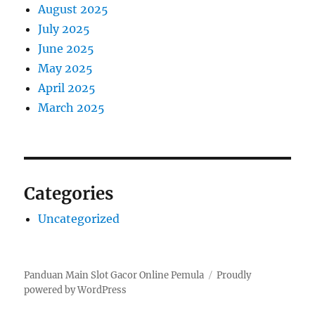
August 2025
July 2025
June 2025
May 2025
April 2025
March 2025
Categories
Uncategorized
Panduan Main Slot Gacor Online Pemula
Proudly
powered by WordPress