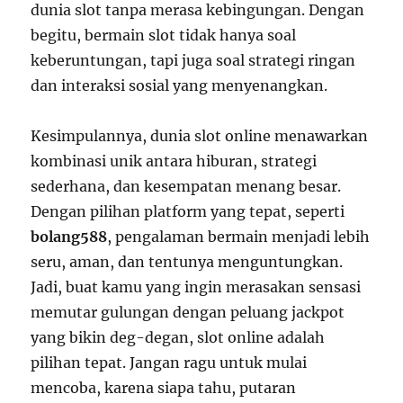
dunia slot tanpa merasa kebingungan. Dengan
begitu, bermain slot tidak hanya soal
keberuntungan, tapi juga soal strategi ringan
dan interaksi sosial yang menyenangkan.
Kesimpulannya, dunia slot online menawarkan
kombinasi unik antara hiburan, strategi
sederhana, dan kesempatan menang besar.
Dengan pilihan platform yang tepat, seperti
bolang588
, pengalaman bermain menjadi lebih
seru, aman, dan tentunya menguntungkan.
Jadi, buat kamu yang ingin merasakan sensasi
memutar gulungan dengan peluang jackpot
yang bikin deg-degan, slot online adalah
pilihan tepat. Jangan ragu untuk mulai
mencoba, karena siapa tahu, putaran