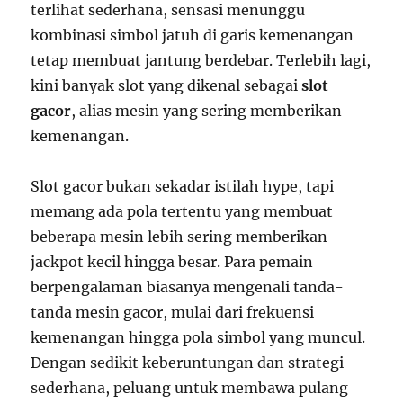
terlihat sederhana, sensasi menunggu
kombinasi simbol jatuh di garis kemenangan
tetap membuat jantung berdebar. Terlebih lagi,
kini banyak slot yang dikenal sebagai
slot
gacor
, alias mesin yang sering memberikan
kemenangan.
Slot gacor bukan sekadar istilah hype, tapi
memang ada pola tertentu yang membuat
beberapa mesin lebih sering memberikan
jackpot kecil hingga besar. Para pemain
berpengalaman biasanya mengenali tanda-
tanda mesin gacor, mulai dari frekuensi
kemenangan hingga pola simbol yang muncul.
Dengan sedikit keberuntungan dan strategi
sederhana, peluang untuk membawa pulang