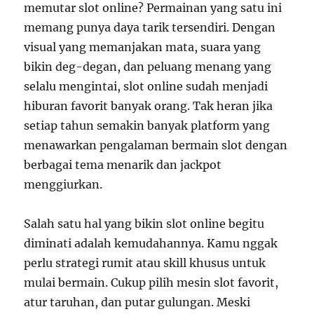
memutar slot online? Permainan yang satu ini
memang punya daya tarik tersendiri. Dengan
visual yang memanjakan mata, suara yang
bikin deg-degan, dan peluang menang yang
selalu mengintai, slot online sudah menjadi
hiburan favorit banyak orang. Tak heran jika
setiap tahun semakin banyak platform yang
menawarkan pengalaman bermain slot dengan
berbagai tema menarik dan jackpot
menggiurkan.
Salah satu hal yang bikin slot online begitu
diminati adalah kemudahannya. Kamu nggak
perlu strategi rumit atau skill khusus untuk
mulai bermain. Cukup pilih mesin slot favorit,
atur taruhan, dan putar gulungan. Meski