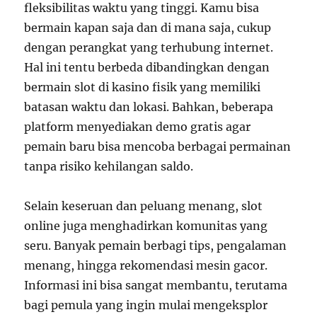
fleksibilitas waktu yang tinggi. Kamu bisa
bermain kapan saja dan di mana saja, cukup
dengan perangkat yang terhubung internet.
Hal ini tentu berbeda dibandingkan dengan
bermain slot di kasino fisik yang memiliki
batasan waktu dan lokasi. Bahkan, beberapa
platform menyediakan demo gratis agar
pemain baru bisa mencoba berbagai permainan
tanpa risiko kehilangan saldo.
Selain keseruan dan peluang menang, slot
online juga menghadirkan komunitas yang
seru. Banyak pemain berbagi tips, pengalaman
menang, hingga rekomendasi mesin gacor.
Informasi ini bisa sangat membantu, terutama
bagi pemula yang ingin mulai mengeksplor