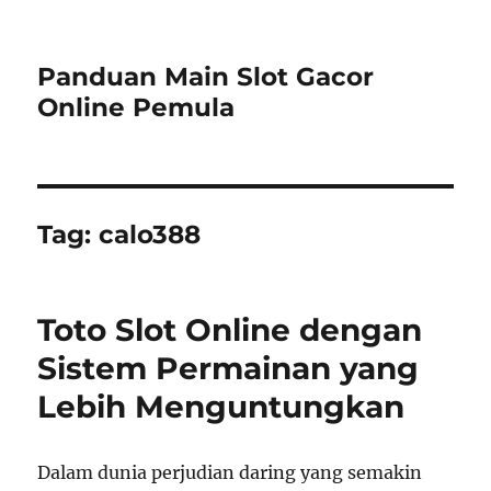
Panduan Main Slot Gacor
Online Pemula
Tag:
calo388
Toto Slot Online dengan
Sistem Permainan yang
Lebih Menguntungkan
Dalam dunia perjudian daring yang semakin