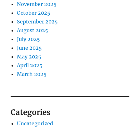
November 2025
October 2025
September 2025
August 2025
July 2025
June 2025
May 2025
April 2025
March 2025
Categories
Uncategorized