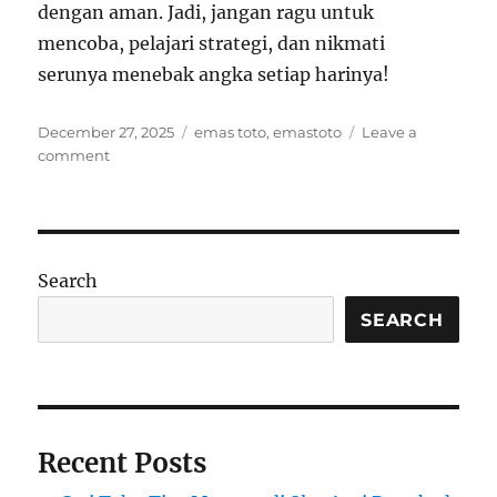
dengan aman. Jadi, jangan ragu untuk
mencoba, pelajari strategi, dan nikmati
serunya menebak angka setiap harinya!
Posted
Tags
December 27, 2025
emas toto
,
emastoto
Leave a
on
on
comment
Serunya
Menebak
Angka:
Cara
Seru
Search
Bermain
Togel
SEARCH
Online
Recent Posts