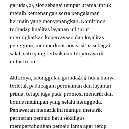
garuda404 slot sebagai tempat utama untuk
meraih kemenangan serta pengalaman
bermain yang menyenangkan. Komitmen
terhadap kualitas layanan ini turut
meningkatkan kepercayaan dan loyalitas
pengguna, memperkuat posisi situs sebagai
salah satu yang terbaik dan terpercaya di
industri ini.
Akhirnya, keunggulan garuda404 tidak hanya
terletak pada ragam permainan dan layanan
prima, tetapi juga pada promosi menarik dan
bonus melimpah yang selalu menggoda.
Penawaran menarik ini mampu menarik
perhatian pemain baru sekaligus
mempertahankan pemain lama agar tetap