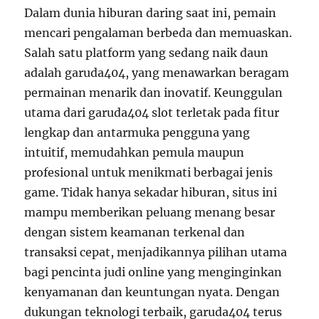
Dalam dunia hiburan daring saat ini, pemain
mencari pengalaman berbeda dan memuaskan.
Salah satu platform yang sedang naik daun
adalah garuda404, yang menawarkan beragam
permainan menarik dan inovatif. Keunggulan
utama dari garuda404 slot terletak pada fitur
lengkap dan antarmuka pengguna yang
intuitif, memudahkan pemula maupun
profesional untuk menikmati berbagai jenis
game. Tidak hanya sekadar hiburan, situs ini
mampu memberikan peluang menang besar
dengan sistem keamanan terkenal dan
transaksi cepat, menjadikannya pilihan utama
bagi pencinta judi online yang menginginkan
kenyamanan dan keuntungan nyata. Dengan
dukungan teknologi terbaik, garuda404 terus