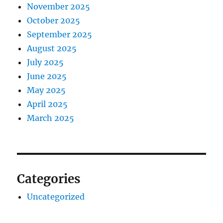
November 2025
October 2025
September 2025
August 2025
July 2025
June 2025
May 2025
April 2025
March 2025
Categories
Uncategorized