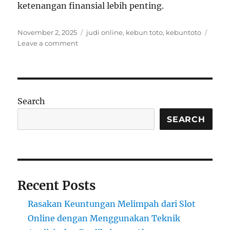
ketenangan finansial lebih penting.
Posted
Tags
November 2, 2025
judi online
,
kebun toto
,
kebuntoto
on
on
Leave a comment
Santai
Tapi
Tetap
Fokus,
Jangan
Search
Sampai
Kebobolan!
SEARCH
Recent Posts
Rasakan Keuntungan Melimpah dari Slot
Online dengan Menggunakan Teknik