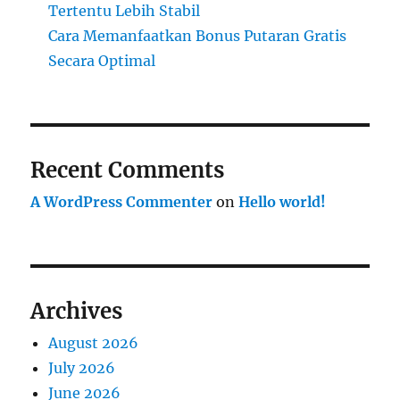
Tertentu Lebih Stabil
Cara Memanfaatkan Bonus Putaran Gratis
Secara Optimal
Recent Comments
A WordPress Commenter
on
Hello world!
Archives
August 2026
July 2026
June 2026