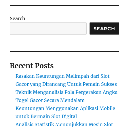
Menang
Besar
di
Search
Era
Judi
SEARCH
Online
Modern
Recent Posts
Rasakan Keuntungan Melimpah dari Slot
Gacor yang Dirancang Untuk Pemain Sukses
Teknik Menganalisis Pola Pergerakan Angka
Togel Gacor Secara Mendalam
Keuntungan Menggunakan Aplikasi Mobile
untuk Bermain Slot Digital
Analisis Statistik Menunjukkan Mesin Slot