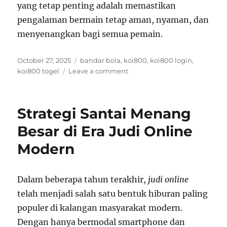
yang tetap penting adalah memastikan
pengalaman bermain tetap aman, nyaman, dan
menyenangkan bagi semua pemain.
Posted
Tags
October 27, 2025
bandar bola
,
koi800
,
koi800 login
,
on
on
koi800 togel
Leave a comment
Menikmati
Hiburan
Modern
Strategi Santai Menang
dengan
Sentuhan
Besar di Era Judi Online
Seru
Modern
Dalam beberapa tahun terakhir,
judi online
telah menjadi salah satu bentuk hiburan paling
populer di kalangan masyarakat modern.
Dengan hanya bermodal smartphone dan