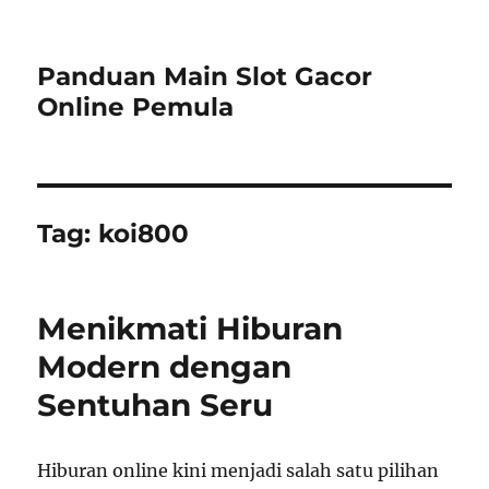
Panduan Main Slot Gacor
Online Pemula
Tag:
koi800
Menikmati Hiburan
Modern dengan
Sentuhan Seru
Hiburan online kini menjadi salah satu pilihan