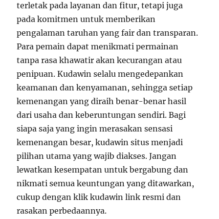
terletak pada layanan dan fitur, tetapi juga
pada komitmen untuk memberikan
pengalaman taruhan yang fair dan transparan.
Para pemain dapat menikmati permainan
tanpa rasa khawatir akan kecurangan atau
penipuan. Kudawin selalu mengedepankan
keamanan dan kenyamanan, sehingga setiap
kemenangan yang diraih benar-benar hasil
dari usaha dan keberuntungan sendiri. Bagi
siapa saja yang ingin merasakan sensasi
kemenangan besar, kudawin situs menjadi
pilihan utama yang wajib diakses. Jangan
lewatkan kesempatan untuk bergabung dan
nikmati semua keuntungan yang ditawarkan,
cukup dengan klik kudawin link resmi dan
rasakan perbedaannya.