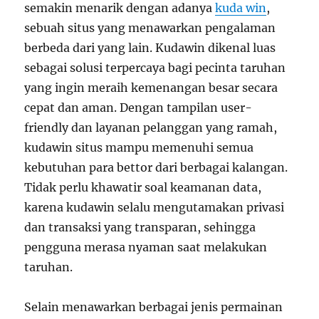
semakin menarik dengan adanya
kuda win
,
sebuah situs yang menawarkan pengalaman
berbeda dari yang lain. Kudawin dikenal luas
sebagai solusi terpercaya bagi pecinta taruhan
yang ingin meraih kemenangan besar secara
cepat dan aman. Dengan tampilan user-
friendly dan layanan pelanggan yang ramah,
kudawin situs mampu memenuhi semua
kebutuhan para bettor dari berbagai kalangan.
Tidak perlu khawatir soal keamanan data,
karena kudawin selalu mengutamakan privasi
dan transaksi yang transparan, sehingga
pengguna merasa nyaman saat melakukan
taruhan.
Selain menawarkan berbagai jenis permainan