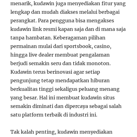
menarik, kudawin juga menyediakan fitur yang
lengkap dan mudah diakses melalui berbagai
perangkat. Para pengguna bisa mengakses
kudawin link resmi kapan saja dan di mana saja
tanpa hambatan. Keberagaman pilihan
permainan mulai dari sportsbook, casino,
hingga live dealer membuat pengalaman
berjudi semakin seru dan tidak monoton.
Kudawin terus berinovasi agar setiap
pengunjung tetap mendapatkan hiburan
berkualitas tinggi sekaligus peluang menang
yang besar. Hal ini membuat kudawin situs
semakin diminati dan dipercaya sebagai salah
satu platform terbaik di industri ini.
Tak kalah penting, kudawin menyediakan