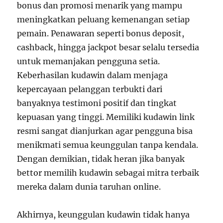
bonus dan promosi menarik yang mampu
meningkatkan peluang kemenangan setiap
pemain. Penawaran seperti bonus deposit,
cashback, hingga jackpot besar selalu tersedia
untuk memanjakan pengguna setia.
Keberhasilan kudawin dalam menjaga
kepercayaan pelanggan terbukti dari
banyaknya testimoni positif dan tingkat
kepuasan yang tinggi. Memiliki kudawin link
resmi sangat dianjurkan agar pengguna bisa
menikmati semua keunggulan tanpa kendala.
Dengan demikian, tidak heran jika banyak
bettor memilih kudawin sebagai mitra terbaik
mereka dalam dunia taruhan online.
Akhirnya, keunggulan kudawin tidak hanya