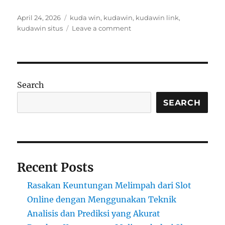
Posted
Tags
April 24, 2026
kuda win
,
kudawin
,
kudawin link
,
on
on
kudawin situs
Leave a comment
Teknik
Slot
Gacor
untuk
Kemenangan
Search
Konsisten
di
SEARCH
Slot
Online
Recent Posts
Rasakan Keuntungan Melimpah dari Slot
Online dengan Menggunakan Teknik
Analisis dan Prediksi yang Akurat