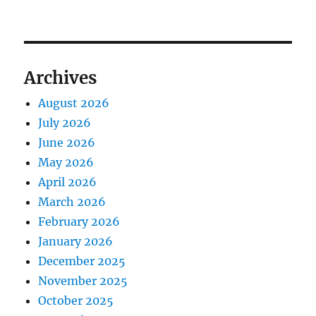
Archives
August 2026
July 2026
June 2026
May 2026
April 2026
March 2026
February 2026
January 2026
December 2025
November 2025
October 2025