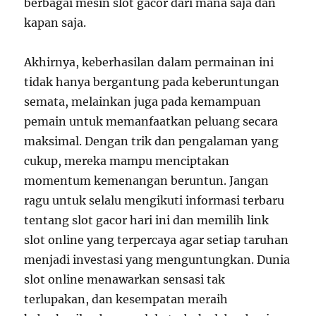
berbagai mesin slot gacor dari mana saja dan
kapan saja.
Akhirnya, keberhasilan dalam permainan ini
tidak hanya bergantung pada keberuntungan
semata, melainkan juga pada kemampuan
pemain untuk memanfaatkan peluang secara
maksimal. Dengan trik dan pengalaman yang
cukup, mereka mampu menciptakan
momentum kemenangan beruntun. Jangan
ragu untuk selalu mengikuti informasi terbaru
tentang slot gacor hari ini dan memilih link
slot online yang terpercaya agar setiap taruhan
menjadi investasi yang menguntungkan. Dunia
slot online menawarkan sensasi tak
terlupakan, dan kesempatan meraih