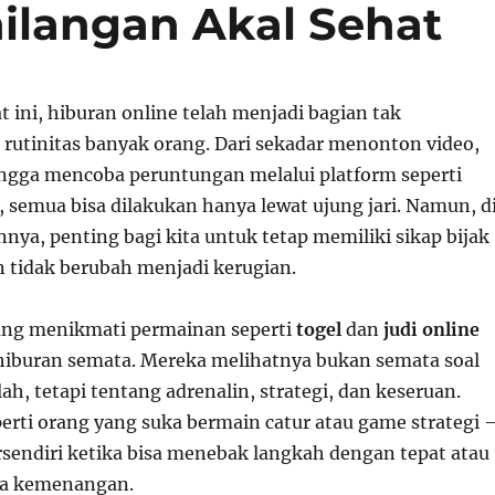
ilangan Akal Sehat
at ini, hiburan online telah menjadi bagian tak
 rutinitas banyak orang. Dari sekadar menonton video,
ngga mencoba peruntungan melalui platform seperti
, semua bisa dilakukan hanya lewat ujung jari. Namun, d
nya, penting bagi kita untuk tetap memiliki sikap bijak
 tidak berubah menjadi kerugian.
ang menikmati permainan seperti
togel
dan
judi online
hiburan semata. Mereka melihatnya bukan semata soal
h, tetapi tentang adrenalin, strategi, dan keseruan.
erti orang yang suka bermain catur atau game strategi
ersendiri ketika bisa menebak langkah dengan tepat atau
a kemenangan.