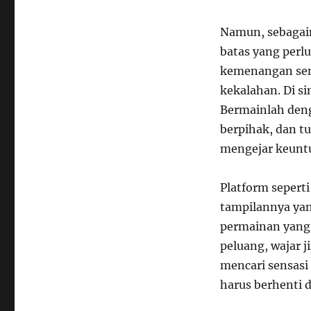
Namun, sebagai
batas yang perlu
kemenangan seme
kekalahan. Di s
Bermainlah deng
berpihak, dan 
mengejar keunt
Platform seperti
tampilannya yan
permainan yang
peluang, wajar j
mencari sensasi
harus berhenti 