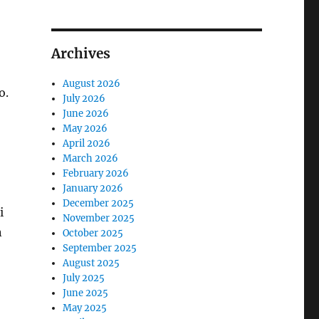
Archives
August 2026
o.
July 2026
June 2026
May 2026
April 2026
March 2026
February 2026
January 2026
December 2025
i
November 2025
n
October 2025
September 2025
August 2025
July 2025
June 2025
May 2025