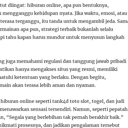
tut diingat: hiburan online, apa pun bentuknya,
k mengganggu kehidupan nyata. Jika waktu, emosi, atau
terasa terganggu, itu tanda untuk mengambil jeda. Sam
rmainan apa pun, strategi terbaik bukanlah selalu
api tahu kapan harus mundur untuk menyusun langkah
ting juga memahami regulasi dan tanggung jawab pribadi
astikan hanya mengakses situs yang resmi, memiliki
matuhi ketentuan yang berlaku. Dengan begitu,
main akan terasa lebih aman dan nyaman.
iburan online seperti tank4d toto slot, togel, dan judi
enawarkan sensasi tersendiri. Namun, seperti pepatah
, “Segala yang berlebihan tak pernah berakhir baik.”
nikmati prosesnya, dan jadikan pengalaman tersebut