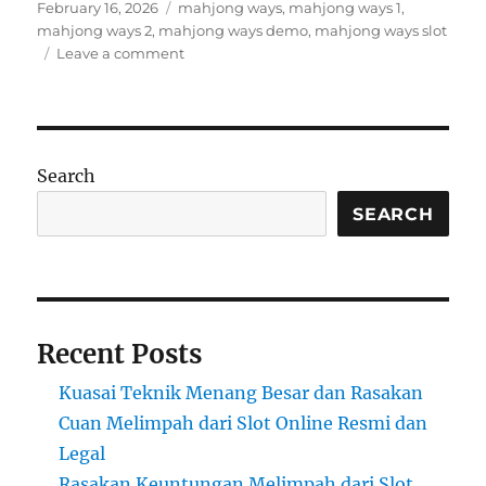
Posted
Tags
February 16, 2026
mahjong ways
,
mahjong ways 1
,
on
mahjong ways 2
,
mahjong ways demo
,
mahjong ways slot
on
Leave a comment
Maksimalkan
Peluang
di
Mahjong
Ways
Search
dengan
Langkah
SEARCH
Tepat
Recent Posts
Kuasai Teknik Menang Besar dan Rasakan
Cuan Melimpah dari Slot Online Resmi dan
Legal
Rasakan Keuntungan Melimpah dari Slot