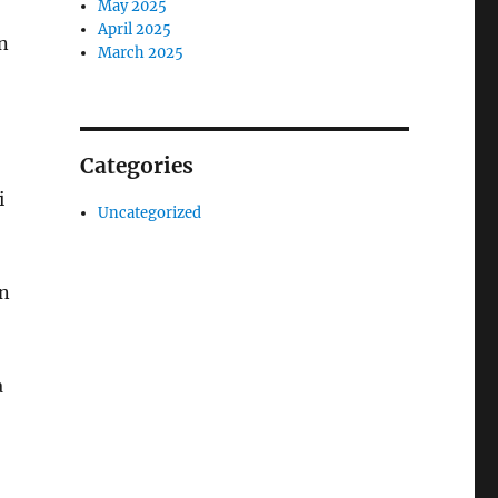
May 2025
April 2025
n
March 2025
Categories
i
Uncategorized
an
a