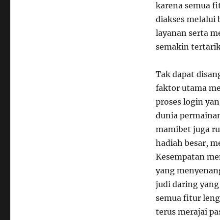
karena semua fi
diakses melalui
layanan serta 
semakin tertari
Tak dapat disan
faktor utama m
proses login ya
dunia permainan 
mamibet juga r
hadiah besar, 
Kesempatan mem
yang menyenangk
judi daring yan
semua fitur len
terus merajai pas