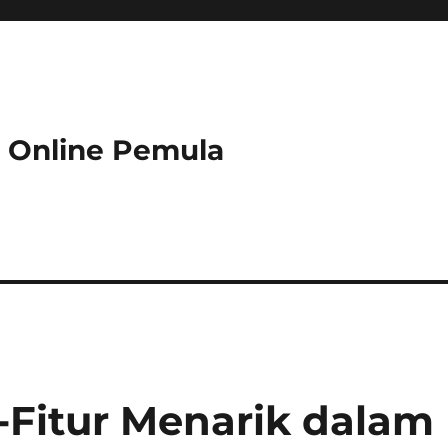
r Online Pemula
-Fitur Menarik dalam