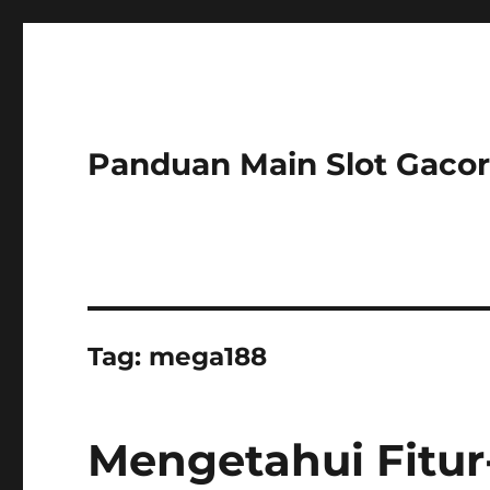
Panduan Main Slot Gaco
Tag:
mega188
Mengetahui Fitur