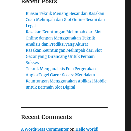
Recent Posts
Kuasai Teknik Menang Besar dan Rasakan
Cuan Melimpah dari Slot Online Resmi dan
Legal
Rasakan Keuntungan Melimpah dari Slot
Online dengan Menggunakan Teknik
Analisis dan Prediksi yang Akurat
Rasakan Keuntungan Melimpah dari Slot
Gacor yang Dirancang Untuk Pemain
Sukses
Teknik Menganalisis Pola Pergerakan
Angka Togel Gacor Secara Mendalam
Keuntungan Menggunakan Aplikasi Mobile
untuk Bermain Slot Digital
Recent Comments
A WordPress Commenter
on
Hello world!