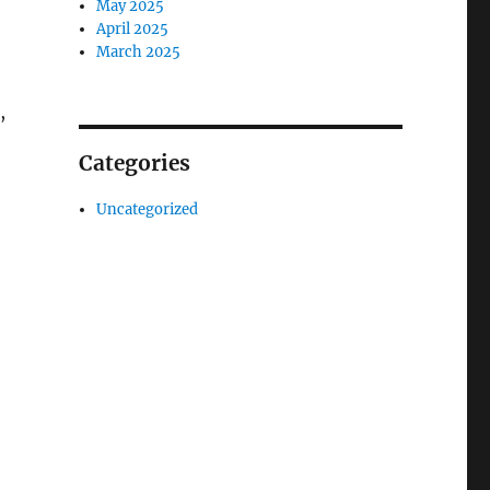
May 2025
April 2025
March 2025
,
Categories
Uncategorized