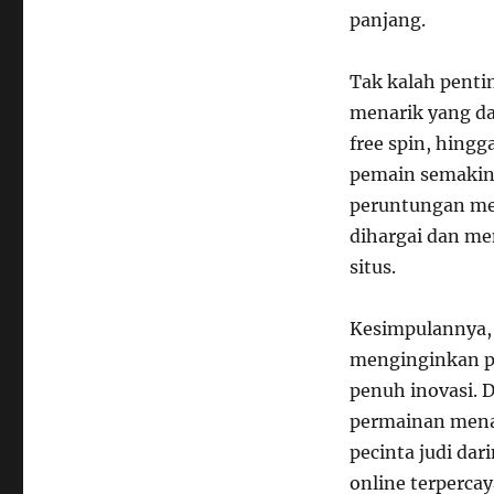
panjang.
Tak kalah penti
menarik yang d
free spin, hing
pemain semakin 
peruntungan mer
dihargai dan me
situs.
Kesimpulannya, 
menginginkan p
penuh inovasi. 
permainan mena
pecinta judi da
online terperca