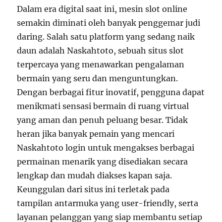
Dalam era digital saat ini, mesin slot online
semakin diminati oleh banyak penggemar judi
daring. Salah satu platform yang sedang naik
daun adalah Naskahtoto, sebuah situs slot
terpercaya yang menawarkan pengalaman
bermain yang seru dan menguntungkan.
Dengan berbagai fitur inovatif, pengguna dapat
menikmati sensasi bermain di ruang virtual
yang aman dan penuh peluang besar. Tidak
heran jika banyak pemain yang mencari
Naskahtoto login untuk mengakses berbagai
permainan menarik yang disediakan secara
lengkap dan mudah diakses kapan saja.
Keunggulan dari situs ini terletak pada
tampilan antarmuka yang user-friendly, serta
layanan pelanggan yang siap membantu setiap