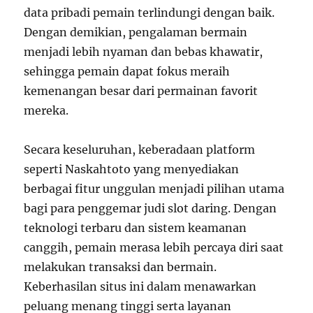
data pribadi pemain terlindungi dengan baik.
Dengan demikian, pengalaman bermain
menjadi lebih nyaman dan bebas khawatir,
sehingga pemain dapat fokus meraih
kemenangan besar dari permainan favorit
mereka.
Secara keseluruhan, keberadaan platform
seperti Naskahtoto yang menyediakan
berbagai fitur unggulan menjadi pilihan utama
bagi para penggemar judi slot daring. Dengan
teknologi terbaru dan sistem keamanan
canggih, pemain merasa lebih percaya diri saat
melakukan transaksi dan bermain.
Keberhasilan situs ini dalam menawarkan
peluang menang tinggi serta layanan