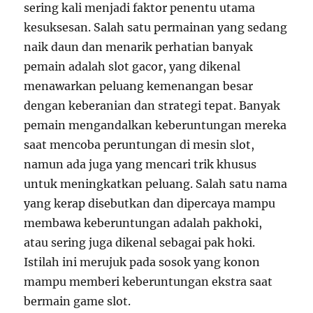
sering kali menjadi faktor penentu utama
kesuksesan. Salah satu permainan yang sedang
naik daun dan menarik perhatian banyak
pemain adalah slot gacor, yang dikenal
menawarkan peluang kemenangan besar
dengan keberanian dan strategi tepat. Banyak
pemain mengandalkan keberuntungan mereka
saat mencoba peruntungan di mesin slot,
namun ada juga yang mencari trik khusus
untuk meningkatkan peluang. Salah satu nama
yang kerap disebutkan dan dipercaya mampu
membawa keberuntungan adalah pakhoki,
atau sering juga dikenal sebagai pak hoki.
Istilah ini merujuk pada sosok yang konon
mampu memberi keberuntungan ekstra saat
bermain game slot.