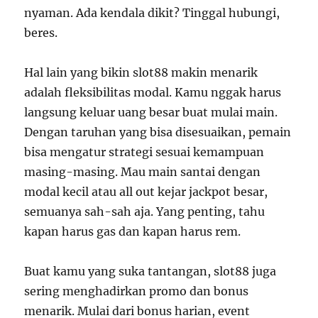
nyaman. Ada kendala dikit? Tinggal hubungi,
beres.
Hal lain yang bikin slot88 makin menarik
adalah fleksibilitas modal. Kamu nggak harus
langsung keluar uang besar buat mulai main.
Dengan taruhan yang bisa disesuaikan, pemain
bisa mengatur strategi sesuai kemampuan
masing-masing. Mau main santai dengan
modal kecil atau all out kejar jackpot besar,
semuanya sah-sah aja. Yang penting, tahu
kapan harus gas dan kapan harus rem.
Buat kamu yang suka tantangan, slot88 juga
sering menghadirkan promo dan bonus
menarik. Mulai dari bonus harian, event