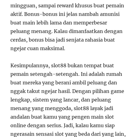
mingguan, sampai reward khusus buat pemain
aktif. Bonus-bonus ini jelas nambah amunisi
buat main lebih lama dan memperbesar
peluang menang. Kalau dimanfaatkan dengan
cerdas, bonus bisa jadi senjata rahasia buat
ngejar cuan maksimal.
Kesimpulannya, slot88 bukan tempat buat
pemain setengah-setengah. Ini adalah rumah
buat mereka yang berani ambil peluang dan
nggak takut ngejar hasil. Dengan pilihan game
lengkap, sistem yang lancar, dan peluang
menang yang menggoda, slot88 layak jadi
andalan buat kamu yang pengen main slot
online dengan serius. Jadi, kalau kamu siap
ngerasain sensasi slot yang beda dari yang lain,