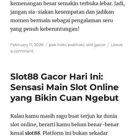
kemenangan besar semakin terbuka lebar. Jadi,
jangan sia-siakan kesempatan dan jadikan
momen bermain sebagai pengalaman seru
yang penuh keberuntungan!
Posted
Tags
February 11, 2026
pak hoki
,
pakhoki
,
slot gacor
Leave
on
on
a comment
Slot
Gacor
yang
Slot88 Gacor Hari Ini:
Mendukung
Strategi
Sensasi Main Slot Online
Menang
yang Bikin Cuan Ngebut
Efektif
Kalau kamu masih ragu buat terjun ke dunia
slot online, berarti kamu belum benar-benar
kenal
slot88
. Platform ini bukan sekadar