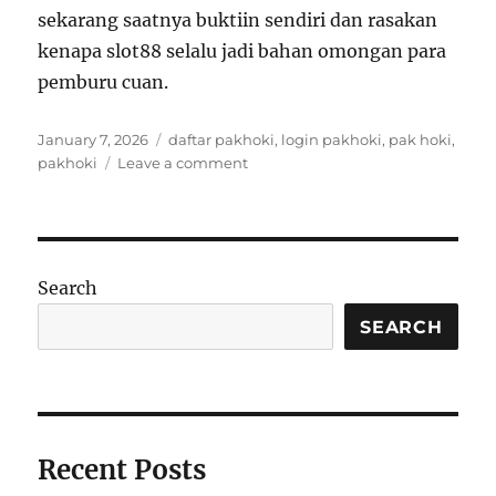
sekarang saatnya buktiin sendiri dan rasakan
kenapa slot88 selalu jadi bahan omongan para
pemburu cuan.
Posted
Tags
January 7, 2026
daftar pakhoki
,
login pakhoki
,
pak hoki
,
on
on
pakhoki
Leave a comment
Slot88
Gacor
Hari
Ini:
Sensasi
Search
Main
Slot
SEARCH
Online
yang
Bikin
Cuan
Ngebut
Recent Posts