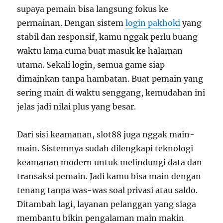
supaya pemain bisa langsung fokus ke
permainan. Dengan sistem
login pakhoki
yang
stabil dan responsif, kamu nggak perlu buang
waktu lama cuma buat masuk ke halaman
utama. Sekali login, semua game siap
dimainkan tanpa hambatan. Buat pemain yang
sering main di waktu senggang, kemudahan ini
jelas jadi nilai plus yang besar.
Dari sisi keamanan, slot88 juga nggak main-
main. Sistemnya sudah dilengkapi teknologi
keamanan modern untuk melindungi data dan
transaksi pemain. Jadi kamu bisa main dengan
tenang tanpa was-was soal privasi atau saldo.
Ditambah lagi, layanan pelanggan yang siaga
membantu bikin pengalaman main makin